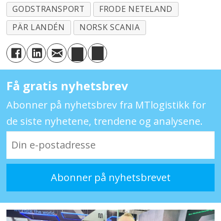
GODSTRANSPORT
FRODE NETELAND
PÄR LANDÉN
NORSK SCANIA
Få gratis nyhetsbrev
Abonner på nyhetsbrev fra MTlogistikk for
de siste nyhetene, trendene og analysene.