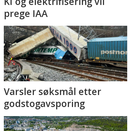
KI og elektrifisering vil
prege IAA
Varsler søksmål etter
godstog­avsporing