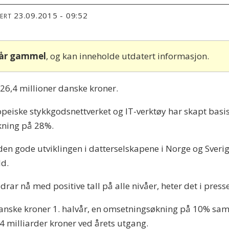
23.09.2015 - 09:52
TERT
 år gammel
, og kan inneholde utdatert informasjon.
l 26,4 millioner danske kroner.
peiske stykkgodsnettverket og IT-verktøy har skapt basis f
økning på 28%.
en gode utviklingen i datterselskapene i Norge og Sverig
ld.
bidrar nå med positive tall på alle nivåer, heter det i pre
danske kroner 1. halvår, en omsetningsøkning på 10% sam
4 milliarder kroner ved årets utgang.