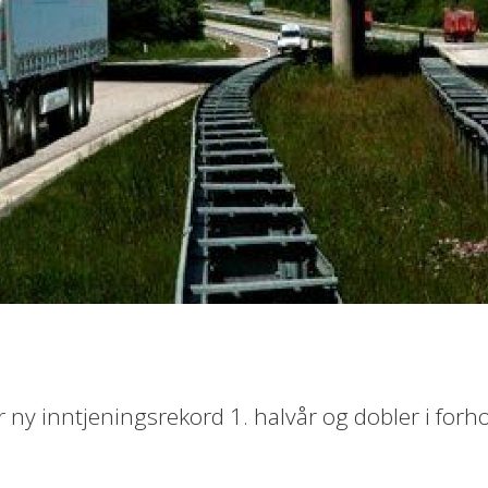
r ny inntjeningsrekord 1. halvår og dobler i forh