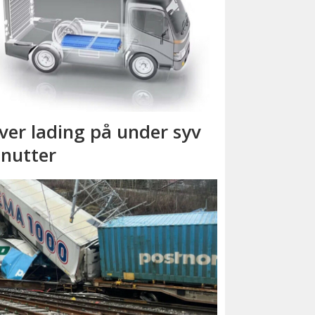
ver lading på under syv
nutter