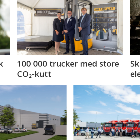
k
100 000 trucker med store
Sk
CO₂-kutt
el