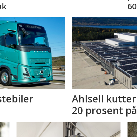
ak
60
stebiler
Ahlsell kutte
20 prosent på