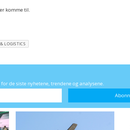
der komme til.
& LOGISTICS
for de siste nyhetene, trendene og analysene.