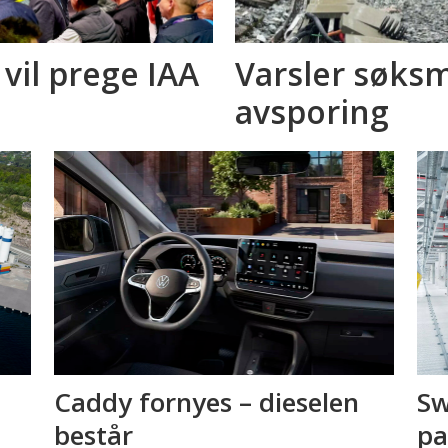
 vil prege IAA
Varsler søksm
avsporing
Caddy fornyes – dieselen
Sw
består
pa