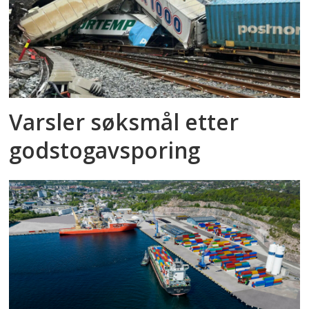
Varsler søksmål etter
godstog­avsporing