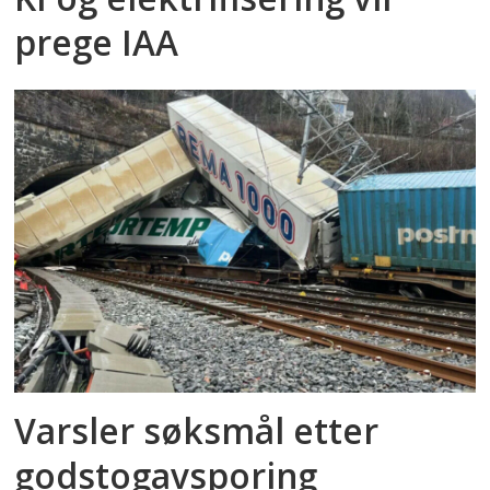
prege IAA
Varsler søksmål etter
godstog­avsporing