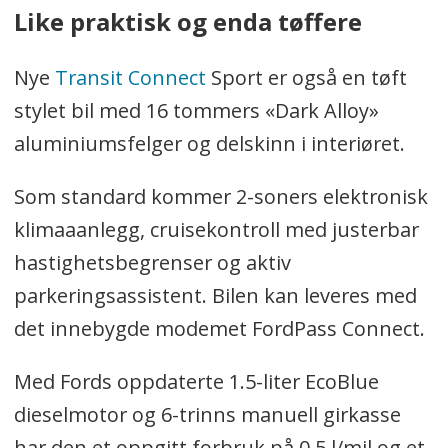
Like praktisk og enda tøffere
Nye
Transit Connect
Sport er også en tøft
stylet bil med 16 tommers «Dark Alloy»
aluminiumsfelger og delskinn i interiøret.
Som standard kommer 2-soners elektronisk
klimaaanlegg, cruisekontroll med justerbar
hastighetsbegrenser og aktiv
parkeringsassistent. Bilen kan leveres med
det innebygde modemet FordPass Connect.
Med Fords oppdaterte 1.5-liter EcoBlue
dieselmotor og 6-trinns manuell girkasse
har den et oppgitt forbruk på 0,5 l/mil og et