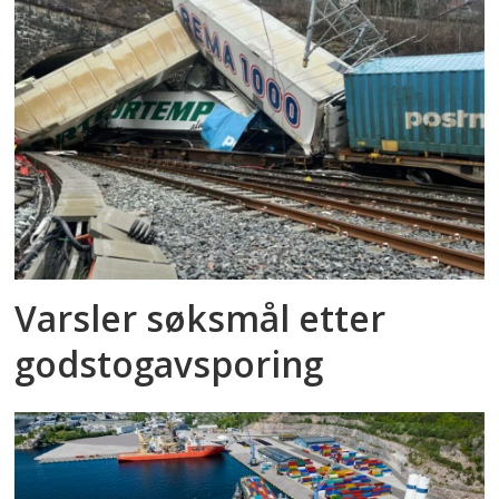
Varsler søksmål etter
godstog­avsporing