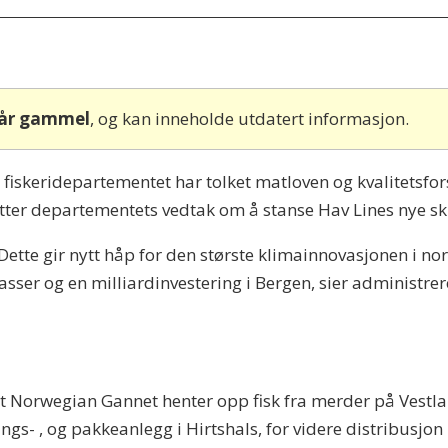
 år gammel
, og kan inneholde utdatert informasjon.
 fiskeridepartementet har tolket matloven og kvalitetsforsk
etter departementets vedtak om å stanse Hav Lines nye s
. Dette gir nytt håp for den største klimainnovasjonen i 
ser og en milliardinvestering i Bergen, sier administrere
et Norwegian Gannet henter opp fisk fra merder på Vestlan
rings- , og pakkeanlegg i Hirtshals, for videre distribusjon