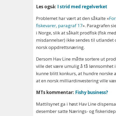
Les også:
I strid med regelverket
Problemet har vært at den såkalte «
For
fiskevarer, paragraf 17
». Paragrafen sie
i Norge, slik at såkalt prodfisk (fisk med
misdannelser) ikke sendes til utlande
norsk oppdrettsnæring.
Dersom Hav Line måtte sortere ut prodf
ville det være umulig å få lønnsomhet 
kunne blitt konkurs, at hundre norske a
at en norsk milliardinvestering ville væ
MTs kommentar:
Fishy business?
Mattilsynet ga i høst Hav Line dispensas
desember satte Nærings- og fiskeridep