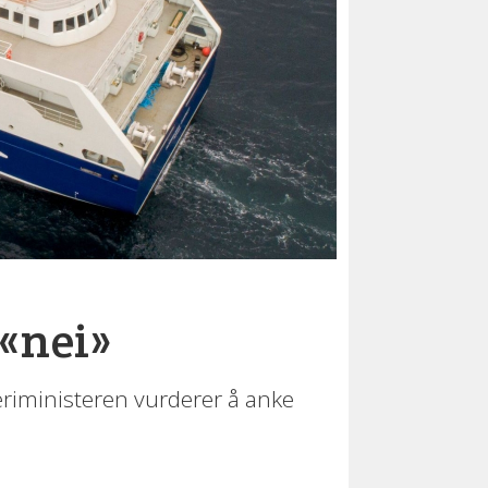
 «nei»
keriministeren vurderer å anke