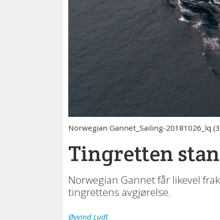
Norwegian Gannet_Sailing-20181026_lq (3
Tingretten stan
Norwegian Gannet får likevel frak
tingrettens avgjørelse.
Øyvind
Ludt