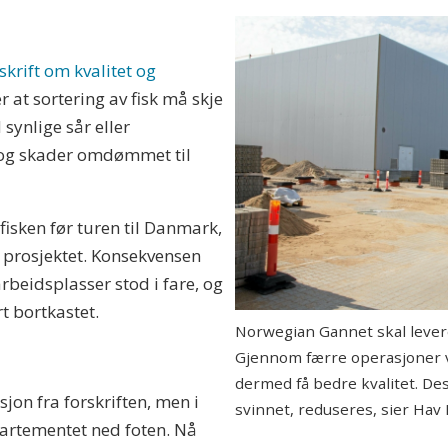
skrift om kvalitet og
r at sortering av fisk må skje
 synlige sår eller
t og skader omdømmet til
isken før turen til Danmark,
i prosjektet. Konsekvensen
rbeidsplasser stod i fare, og
rt bortkastet.
Norwegian Gannet skal levere 
Gjennom færre operasjoner vil
dermed få bedre kvalitet. Des
jon fra forskriften, men i
svinnet, reduseres, sier Hav 
artementet ned foten. Nå