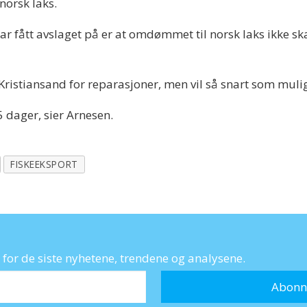
 norsk laks.
r fått avslaget på er at omdømmet til norsk laks ikke skal
ristiansand for reparasjoner, men vil så snart som mulig s
5 dager, sier Arnesen.
FISKEEKSPORT
for de siste nyhetene, trendene og analysene.