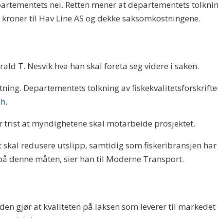
epartementets nei. Retten mener at departementets tolkning
 kroner til Hav Line AS og dekke saksomkostningene.
rald T. Nesvik hva han skal foreta seg videre i saken.
retning. Departementets tolkning av fiskekvalitetsforskriften
sh
.
er trist at myndighetene skal motarbeide prosjektet.
et skal redusere utslipp, samtidig som fiskeribransjen h
 på denne måten, sier han til Moderne Transport.
en gjør at kvaliteten på laksen som leverer til markedet