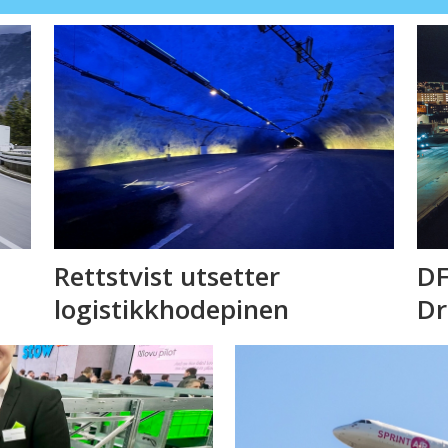
Rettstvist utsetter
DF
logistikkhodepinen
D