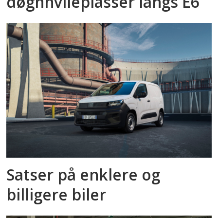
døgnhvileplasser langs E6
Satser på enklere og
billigere biler