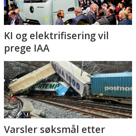
KI og elektrifisering vil
prege IAA
Varsler søksmål etter