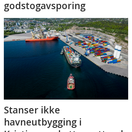
godstog­avsporing
Stanser ikke
havneutbygging i