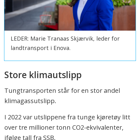
hydrogen.
Total har Enova innvilget støtte til
515 tunge nullutslippskjøretøy under
dette støtteprogrammet.
LEDER: Marie Tranaas Skjærvik, leder for
landtransport i Enova.
Store klimautslipp
Tungtransporten står for en stor andel
klimagassutslipp.
I 2022 var utslippene fra tunge kjøretøy litt
over tre millioner tonn CO2-ekvivalenter,
ifølge tall fra SSB.