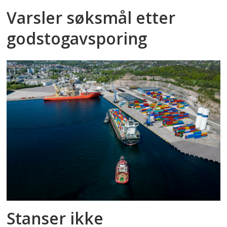
Varsler søksmål etter
godstog­avsporing
Stanser ikke