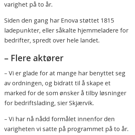
får erfaring med den nye
varighet på to år.
teknologien, vil barrierene bygges
Siden den gang har Enova støttet 1815
ned og teknologien tas i bruk, også
ladepunkter, eller såkalte hjemmeladere for
uten Enovas virkemidler.
bedrifter, spredt over hele landet.
Vi tilbyr støtte til utbygging av
– Flere aktører
offentlige ladestasjoner for tyngre
kjøretøy under støtteordningen:
– Vi er glade for at mange har benyttet seg
.
«Underveislading for tunge
av ordningen, og bidratt til å skape et
kjøretøy».
marked for de som ønsker å tilby løsninger
Denne ordningen skal bidra til å
for bedriftslading, sier Skjærvik.
muliggjøre bruk av elektriske
– Vi har nå nådd formålet innenfor den
kjøretøy på de lengre
varigheten vi satte på programmet på to år.
transportetappene, og i tilfeller hvor