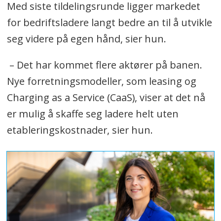
Med siste tildelingsrunde ligger markedet
kjøretøyene har en daglig
for bedriftsladere langt bedre an til å utvikle
kjørelengde utover forventet
seg videre på egen hånd, sier hun.
rekkevidde. Totalt innvilget til 42
ladestasjoner med til sammen 235
– Det har kommet flere aktører på banen.
ladepunkter for underveislading.
Nye forretningsmodeller, som leasing og
Enova tilbyr også støtte til kjøp av
Charging as a Service (CaaS), viser at det nå
tunge nullutslippskjøretøy, som
er mulig å skaffe seg ladere helt uten
lastebiler, turbusser og minibusser
etableringskostnader, sier hun.
gjennom ordningen:
«Tunge
nullutslippskjøretøy»
Dette programmet støtter
nullutslippskjøretøy over 4,25 tonn
og vil også omfatte de som går på