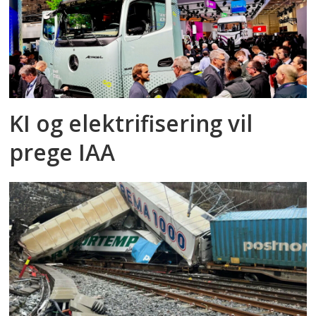
KI og elektrifisering vil
prege IAA