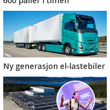
600 paller i timen
Ny generasjon el-lastebiler