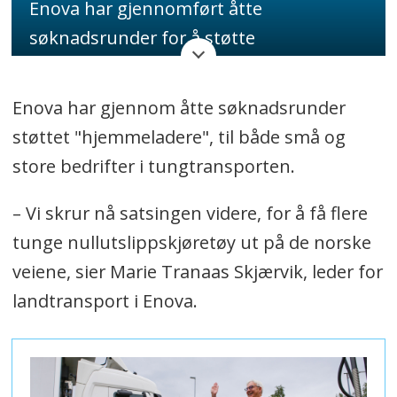
Enova har gjennomført åtte
søknadsrunder for å støtte
hjemmeladere for tunge kjøretøy, og
har nådd sitt mål med å etablere over
Enova har gjennom åtte søknadsrunder
1800 ladepunkter for bedrifter over hele
støttet "hjemmeladere", til både små og
Norge. Dette initiativet har vært
store bedrifter i tungtransporten.
avgjørende for å redusere kostnadene
– Vi skrur nå satsingen videre, for å få flere
knyttet til drift av tunge lastebiler og
tunge nullutslippskjøretøy ut på de norske
har bidratt til å skape et marked for
veiene, sier Marie Tranaas Skjærvik, leder for
bedriftslading.
landtransport i Enova.
Med den siste tildelingsrunden på over
259 millioner kroner, har Enova
besluttet å avslutte støtten til