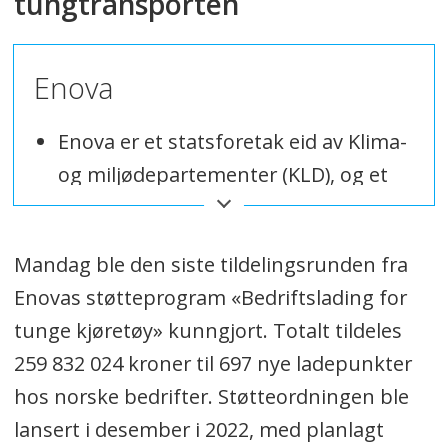
tungtransporten
Enova
Enova er et statsforetak eid av Klima-
og miljødepartementer (KLD), og et
verktøy i omstillingen av Norge.
Mandag ble den siste tildelingsrunden fra
For bedrifter bidrar økonomisk støtte
Enovas støtteprogram «Bedriftslading for
til å senke risikoen forbundet med å
tunge kjøretøy» kunngjort. Totalt tildeles
utvikle og ta i bruk nye teknologier
259 832 024 kroner til 697 nye ladepunkter
og løsninger.
hos norske bedrifter. Støtteordningen ble
Målet er at, etter hvert som markedet
lansert i desember i 2022, med planlagt