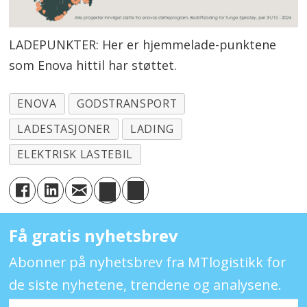
LADEPUNKTER: Her er hjemmelade-punktene
som Enova hittil har støttet.
ENOVA
GODSTRANSPORT
LADESTASJONER
LADING
ELEKTRISK LASTEBIL
Få gratis nyhetsbrev
Abonner på nyhetsbrev fra MTlogistikk for
de siste nyhetene, trendene og analysene.