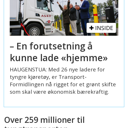
depotlading og i stedet fokusere på å
utvikle ladeinfrastruktur langs veiene.
Oppsummeringen er generert av Labrador
INSIDE
AI, men gjennomlest av en journalist.
– En forutsetning å
kunne lade «hjemme»
HAUGENSTUA: Med 26 nye ladere for
tyngre kjøretøy, er Transport-
Formidlingen nå rigget for et grønt skifte
som skal være økonomisk bærekraftig.
Over 259 millioner til