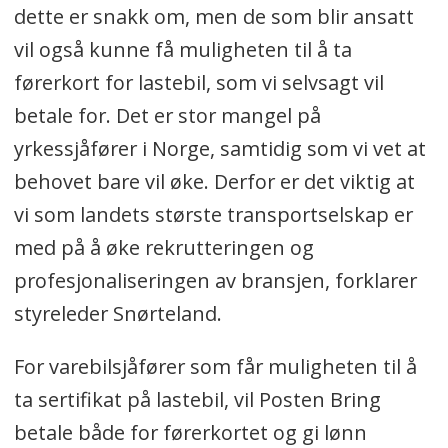
dette er snakk om, men de som blir ansatt
som ligger på Ganddal i Sandnes.
vil også kunne få muligheten til å ta
I første omgang skal 15 personer i
førerkort for lastebil, som vi selvsagt vil
tillegg til leder for enheten ansettes. I
betale for. Det er stor mangel på
løpet av 2025 skal inntil 30 sjåfører
yrkessjåfører i Norge, samtidig som vi vet at
ansettes.
behovet bare vil øke. Derfor er det viktig at
vi som landets største transportselskap er
Flere av de nyansatte vil få
med på å øke rekrutteringen og
muligheten til å få førerkort på
profesjonaliseringen av bransjen, forklarer
lastebil betalt av Posten Bring
styreleder Snørteland.
Bildrift, med lønn under utdanning.
Den nye enheten er en videre
For varebilsjåfører som får muligheten til å
satsning på sjåfører i egen regi, for å
ta sertifikat på lastebil, vil Posten Bring
sikre gode arbeidsvilkår i
betale både for førerkortet og gi lønn