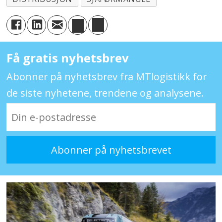
Få gratis nyhetsbrev
Abonner på nyhetsbrev fra MTlogistikk for
de siste nyhetene, trendene og analysene.