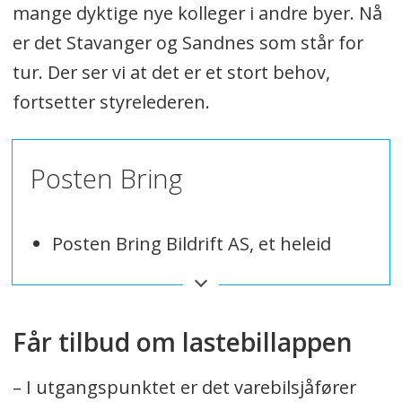
mange dyktige nye kolleger i andre byer. Nå
er det Stavanger og Sandnes som står for
tur. Der ser vi at det er et stort behov,
fortsetter styrelederen.
Posten Bring
Posten Bring Bildrift AS, et heleid
datterselskap av Posten Bring,
etablerer en ny varebilenhet i
Stavanger-regionen.
Får tilbud om lastebillappen
Enheten blir lokalisert ved Posten
– I utgangspunktet er det varebilsjåfører
Brings Logistikksenter Stavanger,