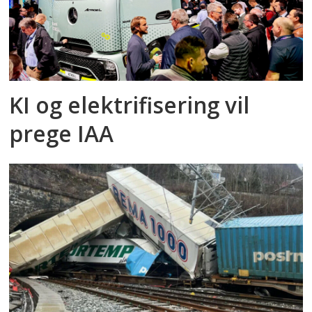
KI og elektrifisering vil
prege IAA