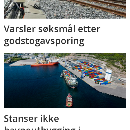
Varsler søksmål etter
godstog­avsporing
Stanser ikke