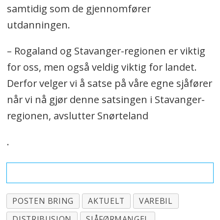
varebilbransjen, som ikke er regulert.
samtidig som de gjennomfører
utdanningen.
Posten Bring Bildrift AS er Norges
største transportselskap med
– Rogaland og Stavanger-regionen er viktig
nærmere 900 kjøretøy og over 1600
for oss, men også veldig viktig for landet.
sjåfører.
Derfor velger vi å satse på våre egne sjåfører
når vi nå gjør denne satsingen i Stavanger-
regionen, avslutter Snørteland
.
POSTEN BRING
AKTUELT
VAREBIL
DISTRIBUSJON
SJÅFØRMANGEL