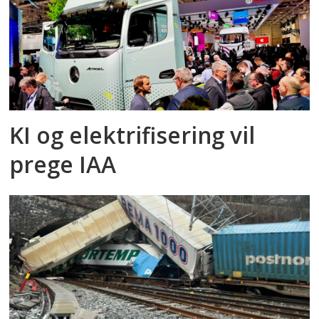
KI og elektrifisering vil
prege IAA