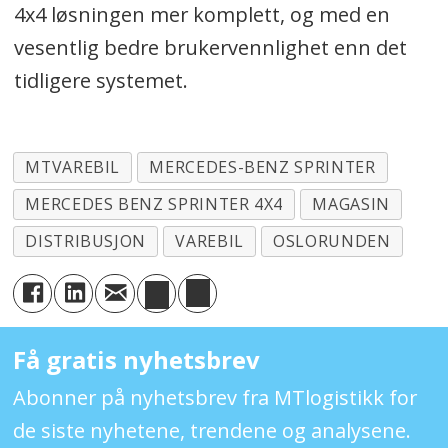
4x4 løsningen mer komplett, og med en
vesentlig bedre brukervennlighet enn det
tidligere systemet.
MTVAREBIL
MERCEDES-BENZ SPRINTER
MERCEDES BENZ SPRINTER 4X4
MAGASIN
DISTRIBUSJON
VAREBIL
OSLORUNDEN
Få gratis nyhetsbrev
Abonner på nyhetsbrev fra MTlogistikk for
de siste nyhetene, trendene og analysene.