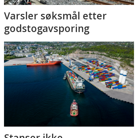
Varsler søksmål etter
godstog­avsporing
Stanser ikke