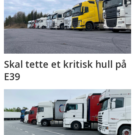
Skal tette et kritisk hull på
E39