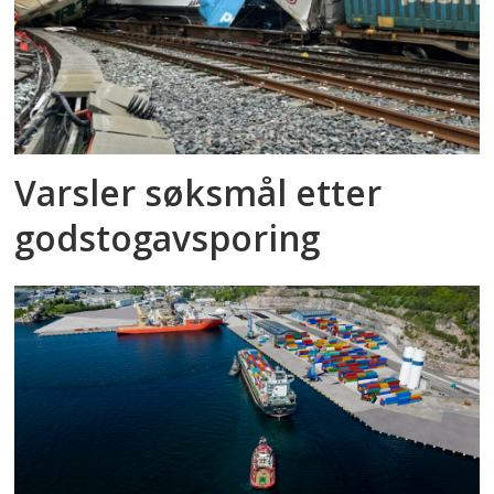
Varsler søksmål etter
godstog­avsporing