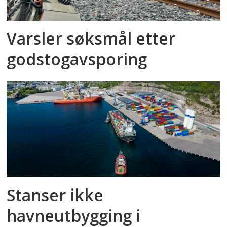
Varsler søksmål etter
godstog­avsporing
Stanser ikke
havneutbygging i