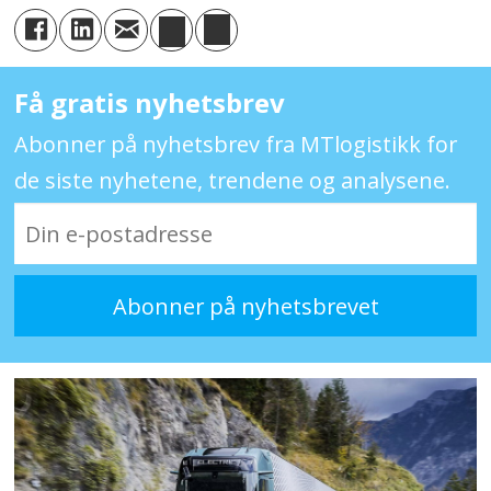
Få gratis nyhetsbrev
Abonner på nyhetsbrev fra MTlogistikk for
de siste nyhetene, trendene og analysene.