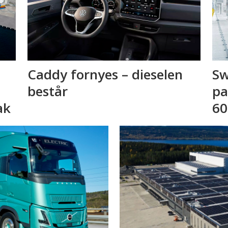
Caddy fornyes – dieselen
Sw
består
pa
ak
60