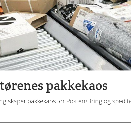
itørenes pakkekaos
ing skaper pakkekaos for Posten/Bring og spedit