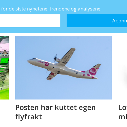
for de siste nyhetene, trendene og analysene.
Posten har kuttet egen
Lo
flyfrakt
mi