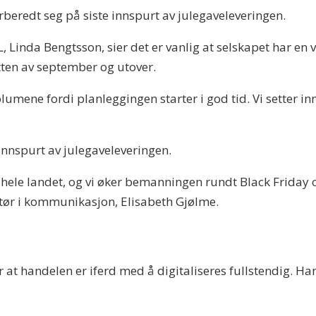
beredt seg på siste innspurt av julegaveleveringen.
nda Bengtsson, sier det er vanlig at selskapet har en vek
tten av september og utover.
umene fordi planleggingen starter i god tid. Vi setter inn 
innspurt av julegaveleveringen.
r hele landet, og vi øker bemanningen rundt Black Friday 
tør i kommunikasjon, Elisabeth Gjølme.
r at handelen er iferd med å digitaliseres fullstendig. Han