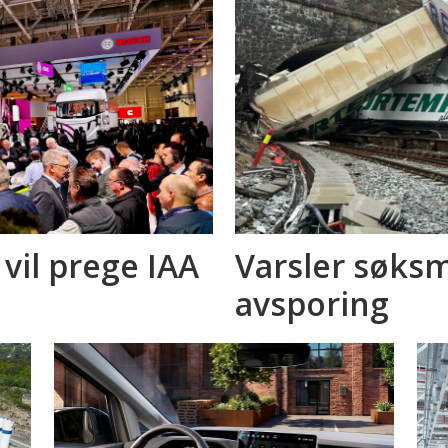
 vil prege IAA
Varsler søksm
avsporing