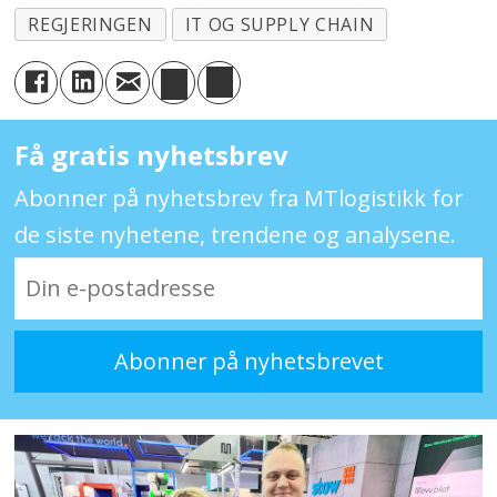
REGJERINGEN
IT OG SUPPLY CHAIN
Få gratis nyhetsbrev
Abonner på nyhetsbrev fra MTlogistikk for
de siste nyhetene, trendene og analysene.