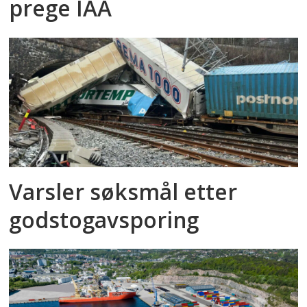
prege IAA
Varsler søksmål etter
godstog­avsporing