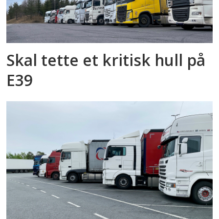
Skal tette et kritisk hull på
E39