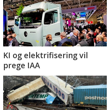
KI og elektrifisering vil
prege IAA