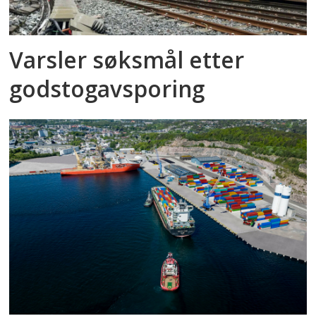
Varsler søksmål etter
godstog­avsporing