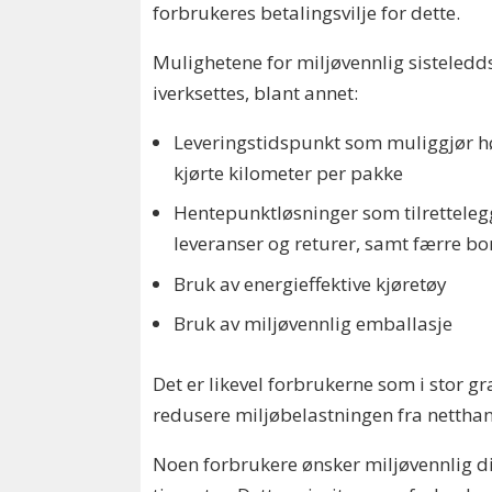
forbrukeres betalingsvilje for dette.
Mulighetene for miljøvennlig sisteleddsd
iverksettes, blant annet:
Leveringstidspunkt som muliggjør høy
kjørte kilometer per pakke
Hentepunktløsninger som tilrettelegg
leveranser og returer, samt færre b
Bruk av energieffektive kjøretøy
Bruk av miljøvennlig emballasje
Det er likevel forbrukerne som i stor g
redusere miljøbelastningen fra netthan
Noen forbrukere ønsker miljøvennlig dist