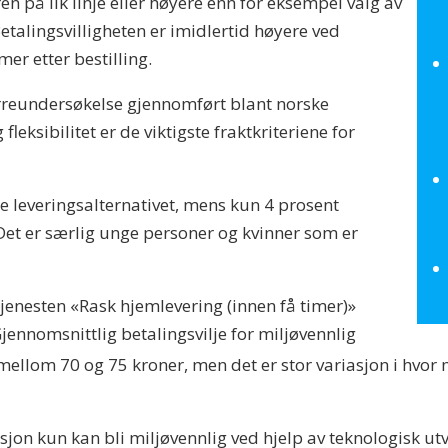
ren på lik linje eller høyere enn for eksempel valg av
Betalingsvilligheten er imidlertid høyere ved
er etter bestilling.
ørreundersøkelse gjennomført blant norske
fleksibilitet er de viktigste fraktkriteriene for
te leveringsalternativet, mens kun 4 prosent
 Det er særlig unge personer og kvinner som er
ttjenesten «Rask hjemlevering (innen få timer)»
Gjennomsnittlig betalingsvilje for miljøvennlig
ellom 70 og 75 kroner, men det er stor variasjon i hvor my
on kun kan bli miljøvennlig ved hjelp av teknologisk utvi