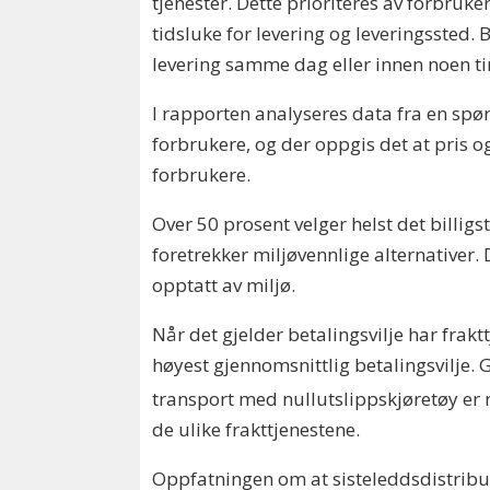
tjenester. Dette prioriteres av forbruke
tidsluke for levering og leveringssted. 
levering samme dag eller innen noen tim
I rapporten analyseres data fra en sp
forbrukere, og der oppgis det at pris og 
forbrukere.
Over 50 prosent velger helst det billigs
foretrekker miljøvennlige alternativer.
opptatt av miljø.
Når det gjelder betalingsvilje har frak
høyest gjennomsnittlig betalingsvilje. 
transport med nullutslippskjøretøy er m
de ulike frakttjenestene.
Oppfatningen om at sisteleddsdistribusj