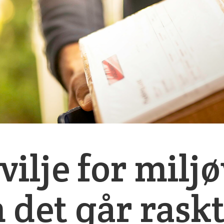
vilje for milj
m det går rask