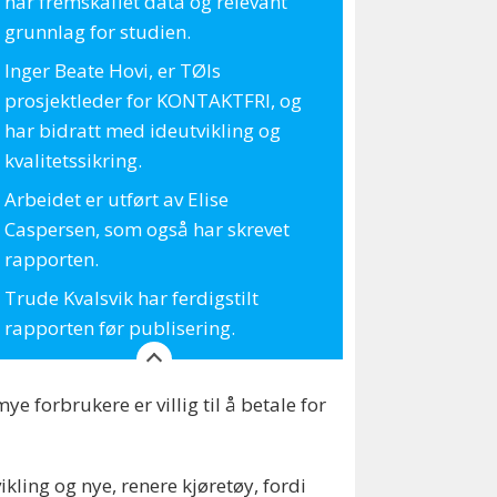
har fremskaffet data og relevant
grunnlag for studien.
Inger Beate Hovi, er TØIs
prosjektleder for KONTAKTFRI, og
har bidratt med ideutvikling og
kvalitetssikring.
Arbeidet er utført av Elise
Caspersen, som også har skrevet
rapporten.
Trude Kvalsvik har ferdigstilt
rapporten før publisering.
e forbrukere er villig til å betale for
kling og nye, renere kjøretøy, fordi