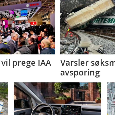
 vil prege IAA
Varsler søksm
avsporing