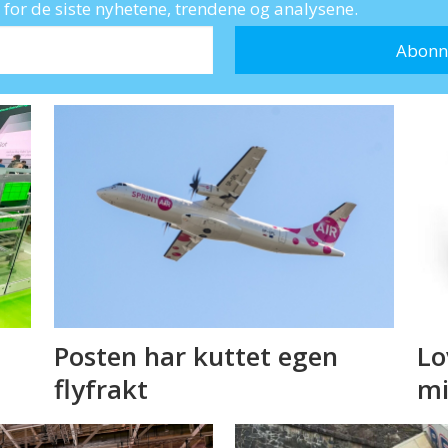
for de siste nyhetene, trendene og analysene.
Posten har kuttet egen
Lo
flyfrakt
mi