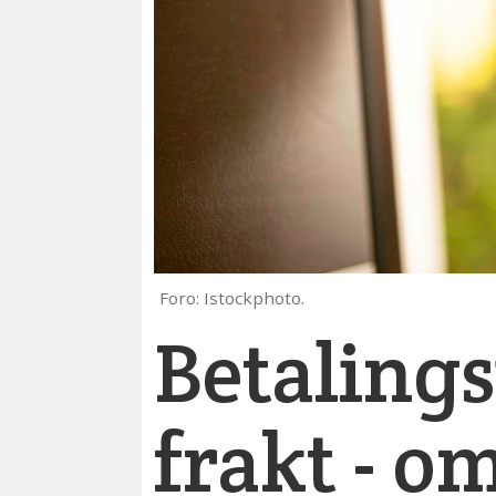
Foro: Istockphoto.
Betalings
frakt - o