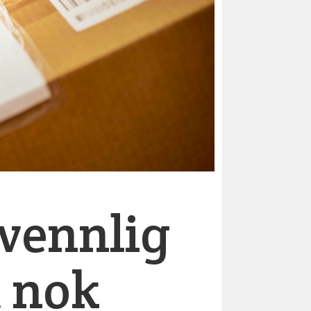
øvennlig
t nok