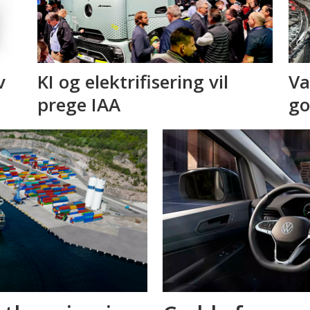
v
KI og elektrifisering vil
Va
prege IAA
go