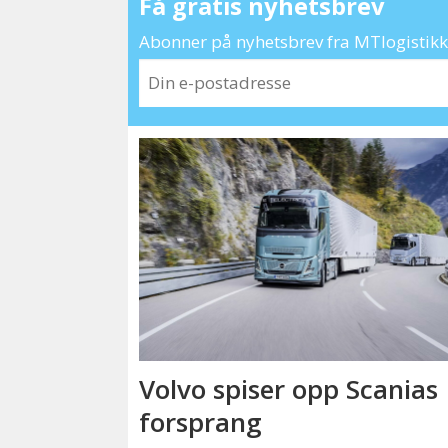
Få gratis nyhetsbrev
Abonner på nyhetsbrev fra MTlogistikk 
Volvo spiser opp Scanias
forsprang