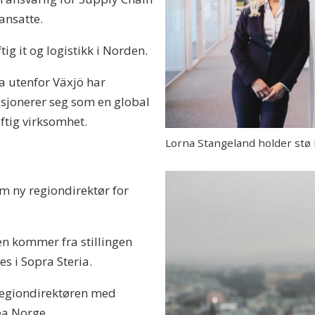
ansatte.
ig it og logistikk i Norden.
a utenfor Växjö har
isjonerer seg som en global
ftig virksomhet.
Lorna Stangeland holder stø 
om ny regiondirektør for
en kommer fra stillingen
es i Sopra Steria.
 regiondirektøren med
ea Norge.