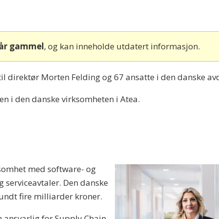
 år gammel
, og kan inneholde utdatert informasjon.
 til direktør Morten Felding og 67 ansatte i den danske av
en i den danske virksomheten i Atea.
rksomhet med software- og
g serviceavtaler. Den danske
ndt fire milliarder kroner.
 ansvarlig for Supply Chain