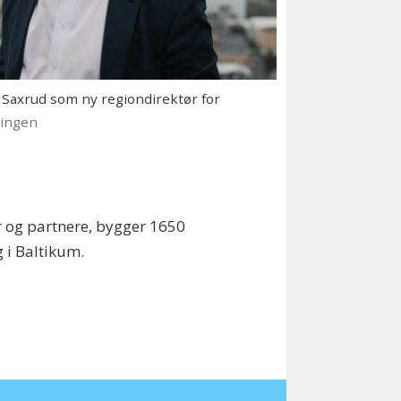
r Saxrud som ny regiondirektør for
ningen
er og partnere, bygger 1650
 i Baltikum.