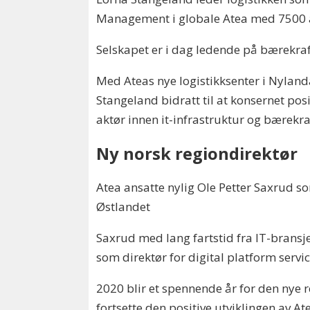
Management i globale Atea med 7500 
Selskapet er i dag ledende på bærekraft
Med Ateas nye logistikksenter i Nyland
Stangeland bidratt til at konsernet pos
aktør innen it-infrastruktur og bærekra
Ny norsk regiondirektør
Atea ansatte nylig Ole Petter Saxrud s
Østlandet
Saxrud med lang fartstid fra IT-bransj
som direktør for digital platform servic
2020 blir et spennende år for den nye
fortsette den positive utviklingen av At