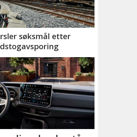
rsler søksmål etter
dstog­avsporing