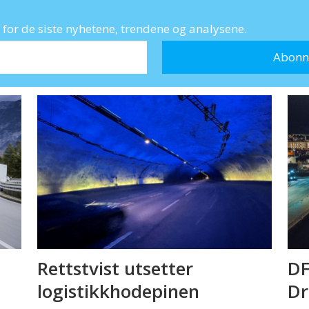
for de siste nyhetene, trendene og analysene.
Rettstvist utsetter
DF
logistikkhodepinen
D