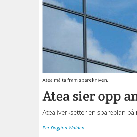
Atea må ta fram sparekniven.
Atea sier opp a
Atea iverksetter en spareplan på r
Per Dagfinn
Wolden