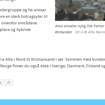
 ledergruppe og ha ansvar
re en sterk bidragsyter til
gi innenfor områdene
Atea ansatte nylig Ole Pette
place og hybride
Østlandet.
2014 © Atle Røn
 fra Alta i Nord til Kristiansand i sør. Sammen med kund
orge finner du også Atea i Sverige, Danmark, Finland og
D
IT