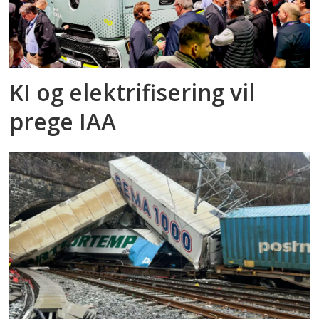
KI og elektrifisering vil
prege IAA