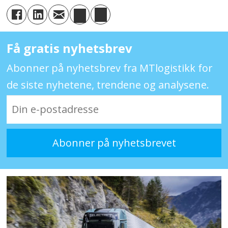
Få gratis nyhetsbrev
Abonner på nyhetsbrev fra MTlogistikk for
de siste nyhetene, trendene og analysene.