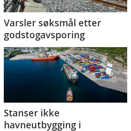
Varsler søksmål etter
godstog­avsporing
Stanser ikke
havneutbygging i