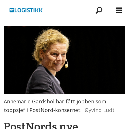
Annemarie Gardshol har fått jobben som
toppsjef i PostNord-konsernet.
Øyvind Ludt
PostNords nye