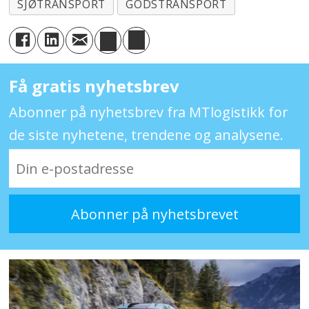
SJØTRANSPORT
GODSTRANSPORT
Få gratis nyhetsbrev
Abonner på nyhetsbrev fra MTlogistikk for
de siste nyhetene, trendene og analysene.