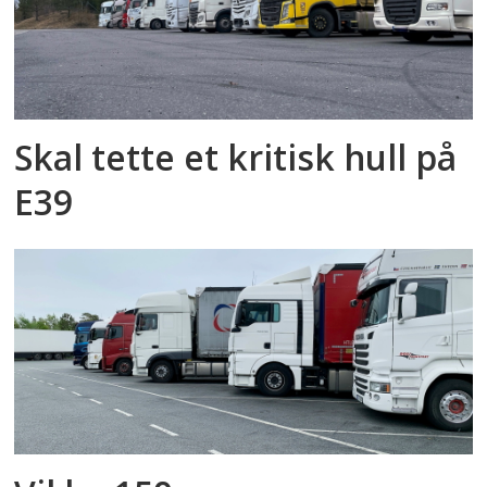
Skal tette et kritisk hull på
E39