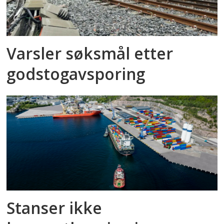
Varsler søksmål etter
godstog­avsporing
Stanser ikke