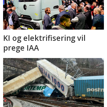
KI og elektrifisering vil
prege IAA