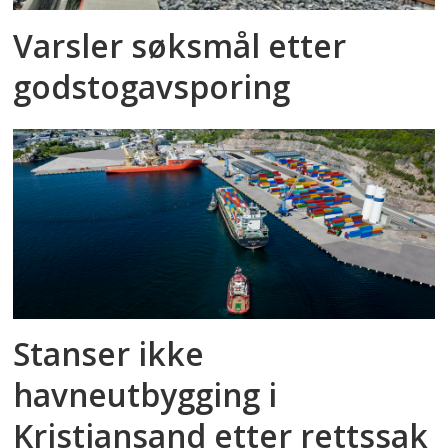
Varsler søksmål etter
godstog­avsporing
Stanser ikke
havneutbygging i
Kristiansand etter rettssak