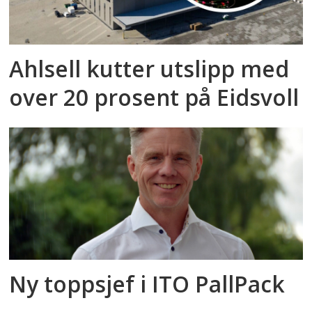
Ahlsell kutter utslipp med
over 20 prosent på Eidsvoll
Ny toppsjef i ITO PallPack