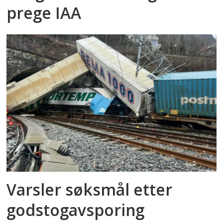
prege IAA
Varsler søksmål etter
godstog­avsporing