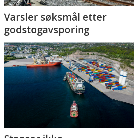
Varsler søksmål etter
godstog­avsporing