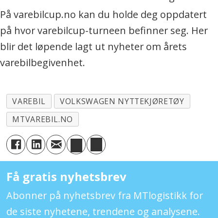
På varebilcup.no kan du holde deg oppdatert
på hvor varebilcup-turneen befinner seg. Her
blir det løpende lagt ut nyheter om årets
varebilbegivenhet.
VAREBIL
VOLKSWAGEN NYTTEKJØRETØY
MTVAREBIL.NO
Få gratis nyhetsbrev
Abonner på nyhetsbrev fra MTlogistikk for
de siste nyhetene, trendene og analysene.