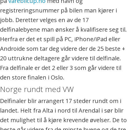
på
varebilcup.no
med navn og
registreringsnummer på bilen man kjører i
jobb. Deretter velges en av de 17
delfinalebyene man ønsker å kvalifisere seg til.
Herfra er det et spill på PC, iPhone/iPad eller
Androide som tar deg videre der de 25 beste +
20 uttrukne deltagere går videre til delfinale.
Fra delfinale er det 2 eller 3 som går videre til
den store finalen i Oslo.
Norge rundt med VW
Delfinaler blir arrangert 17 steder rundt om i
landet. Helt fra Alta i nord til Arendal i sør blir
det mulighet til å kjøre krevende øvelser. De to
beste går videre fra de minste byene og de tre