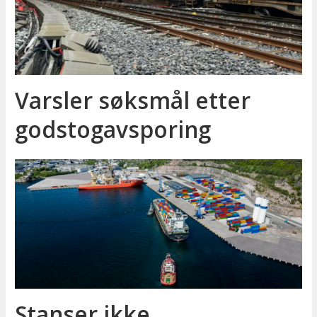
Varsler søksmål etter
godstog­avsporing
Stanser ikke