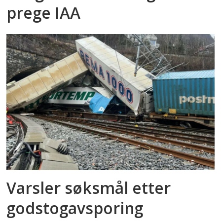
prege IAA
Varsler søksmål etter
godstog­avsporing