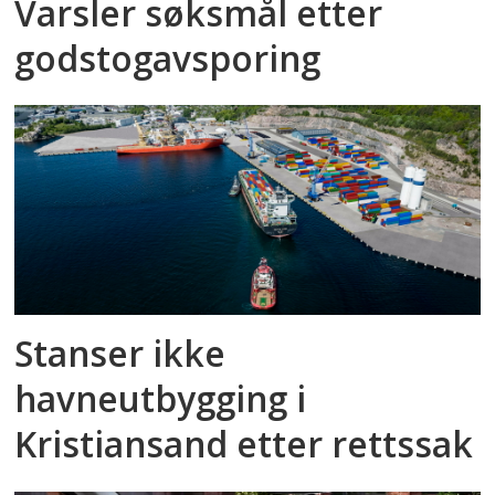
Varsler søksmål etter
godstog­avsporing
Stanser ikke
havneutbygging i
Kristiansand etter rettssak