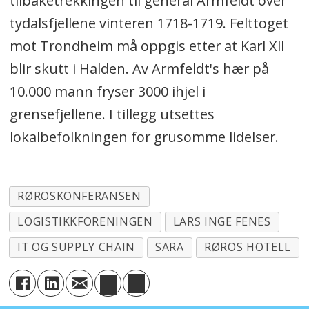
tilbaketrekkingen til general Armfeldt over
tydalsfjellene vinteren 1718-1719. Felttoget
mot Trondheim må oppgis etter at Karl Xll
blir skutt i Halden. Av Armfeldt's hær på
10.000 mann fryser 3000 ihjel i
grensefjellene. I tillegg utsettes
lokalbefolkningen for grusomme lidelser.
RØROSKONFERANSEN
LOGISTIKKFORENINGEN
LARS INGE FENES
IT OG SUPPLY CHAIN
SARA
RØROS HOTELL