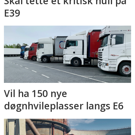
Skal tette et kritisk hull på
E39
Vil ha 150 nye
døgnhvileplasser langs E6