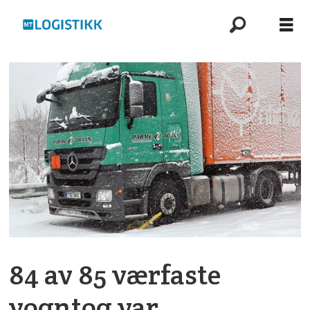
84 av 85 værfaste
vogntog var