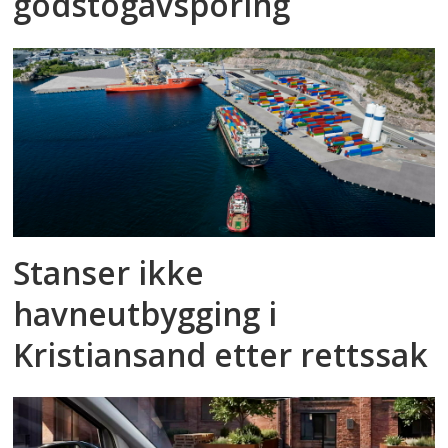
godstog­avsporing
Stanser ikke
havneutbygging i
Kristiansand etter rettssak