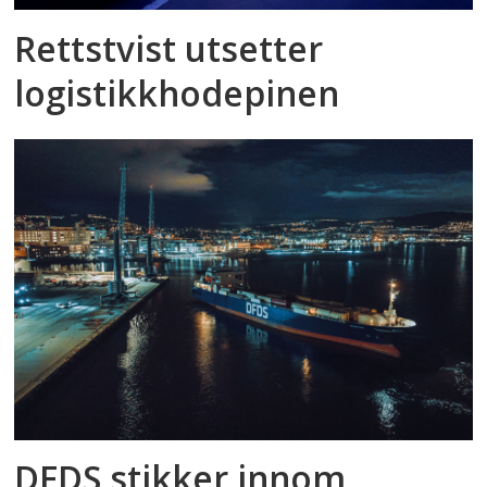
Rettstvist utsetter
logistikkhodepinen
DFDS stikker innom