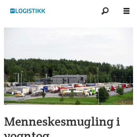
Menneskesmugling i
vogntog