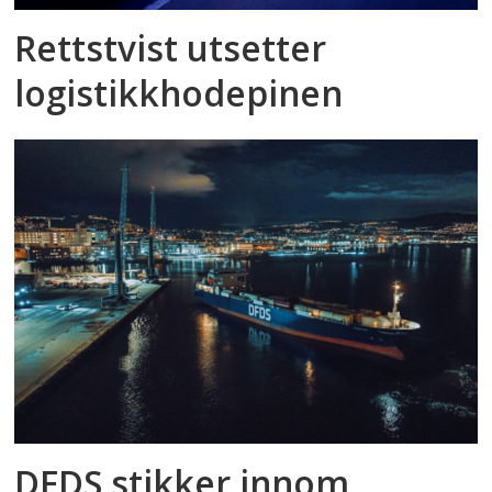
Rettstvist utsetter
logistikkhodepinen
DFDS stikker innom