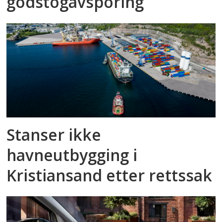
godstog­avsporing
Stanser ikke
havneutbygging i
Kristiansand etter rettssak