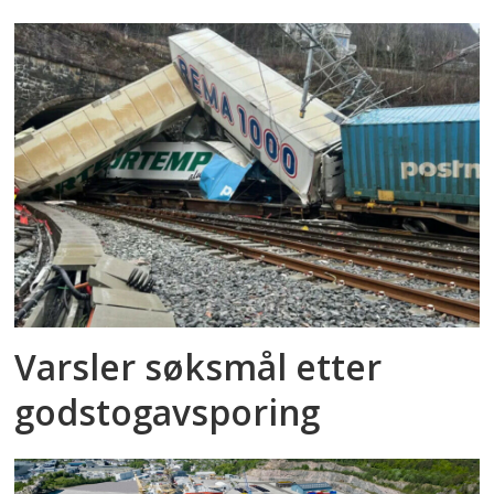
Varsler søksmål etter
godstog­avsporing