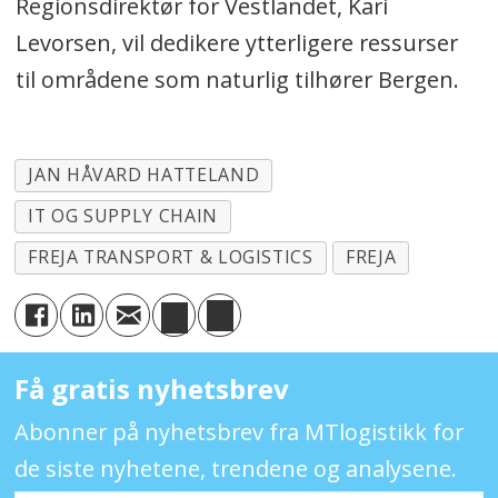
Regionsdirektør for Vestlandet, Kari
Levorsen, vil dedikere ytterligere ressurser
til områdene som naturlig tilhører Bergen.
JAN HÅVARD HATTELAND
IT OG SUPPLY CHAIN
FREJA TRANSPORT & LOGISTICS
FREJA
Få gratis nyhetsbrev
Abonner på nyhetsbrev fra MTlogistikk for
de siste nyhetene, trendene og analysene.