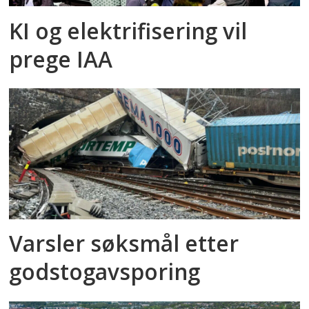
KI og elektrifisering vil
prege IAA
Varsler søksmål etter
godstog­avsporing