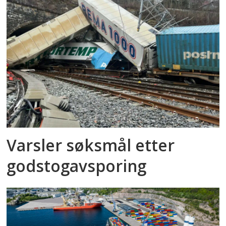
Varsler søksmål etter
godstog­avsporing