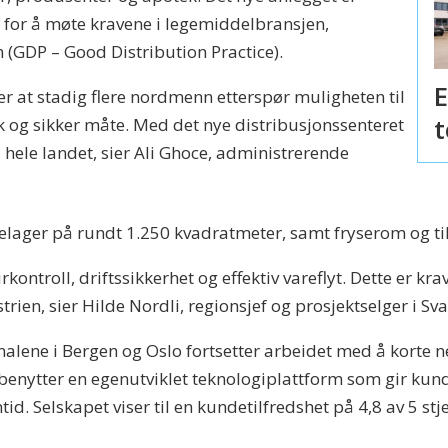
 for å møte kravene i legemiddelbransjen,
n (GDP – Good Distribution Practice).
E
ser at stadig flere nordmenn etterspør muligheten til
t
sk og sikker måte. Med det nye distribusjonssenteret
t i hele landet, sier Ali Ghoce, administrerende
ølelager på rundt 1.250 kvadratmeter, samt fryserom og ti
rkontroll, driftssikkerhet og effektiv vareflyt. Dette er k
ien, sier Hilde Nordli, regionsjef og prosjektselger i Sval
lene i Bergen og Oslo fortsetter arbeidet med å korte n
benytter en egenutviklet teknologiplattform som gir kunde
id. Selskapet viser til en kundetilfredshet på 4,8 av 5 stj