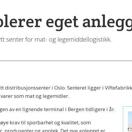
lerer eget anlegg
t senter for mat- og legemiddellogistikk.
t distribusjonssenter i Oslo. Senteret ligger i Viftefabr
e varer som mat og legemidler.
gen av en lignende terminal i Bergen tidligere i år.
e krav til sporbarhet og kvalitet, som
, produsenter og apotek. Det nye anlegget er