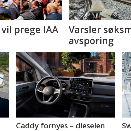
 vil prege IAA
Varsler søksm
avsporing
Caddy fornyes – dieselen
Sw