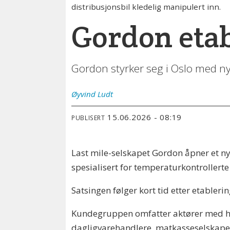
distribusjonsbil kledelig manipulert inn.
Gordon etab
Gordon styrker seg i Oslo med nyt
Øyvind
Ludt
15.06.2026 - 08:19
PUBLISERT
Last mile-selskapet Gordon åpner et nyt
spesialisert for temperaturkontrollert
Satsingen følger kort tid etter etablerin
Kundegruppen omfatter aktører med høy
dagligvarehandlere, matkasseselskaper