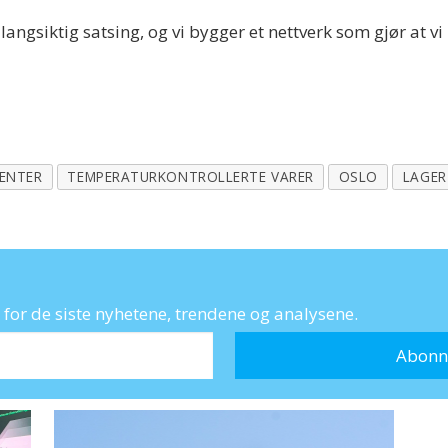
n langsiktig satsing, og vi bygger et nettverk som gjør at
SENTER
TEMPERATURKONTROLLERTE VARER
OSLO
LAGER
for de siste nyhetene, trendene og analysene.