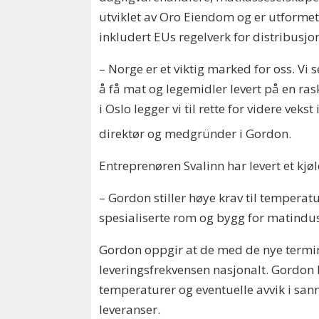
utviklet av Oro Eiendom og er utformet
inkludert EUs regelverk for distribusjo
– Norge er et viktig marked for oss. Vi 
å få mat og legemidler levert på en ra
i Oslo legger vi til rette for videre veks
direktør og medgründer i Gordon.
Entreprenøren Svalinn har levert et kj
– Gordon stiller høye krav til temperatu
spesialiserte rom og bygg for matindustr
Gordon oppgir at de med de nye termina
leveringsfrekvensen nasjonalt. Gordon 
temperaturer og eventuelle avvik i sannt
leveranser.