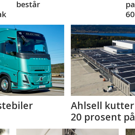
består
pa
ak
60
stebiler
Ahlsell kutte
20 prosent på