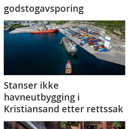
godstog­avsporing
Stanser ikke
havneutbygging i
Kristiansand etter rettssak