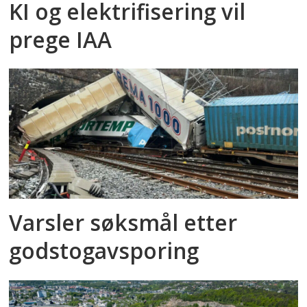
KI og elektrifisering vil
prege IAA
Varsler søksmål etter
godstog­avsporing