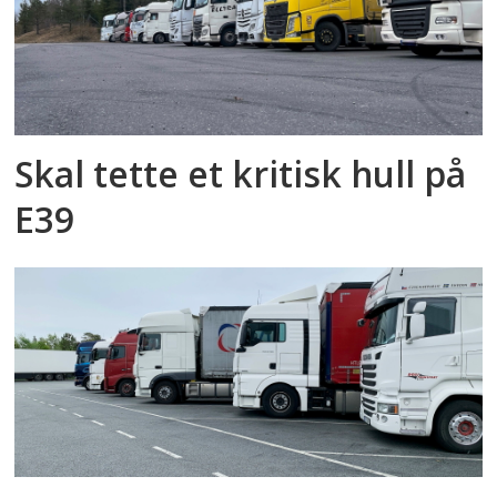
Skal tette et kritisk hull på
E39