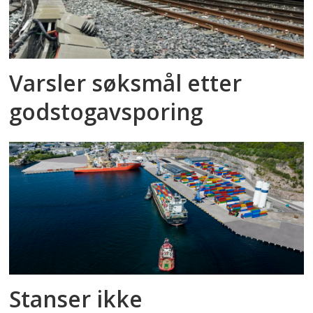
Varsler søksmål etter
godstog­avsporing
Stanser ikke