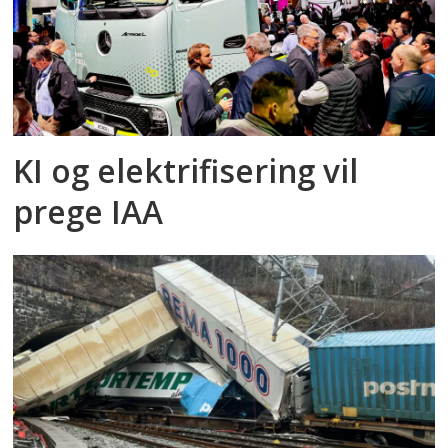
KI og elektrifisering vil
prege IAA