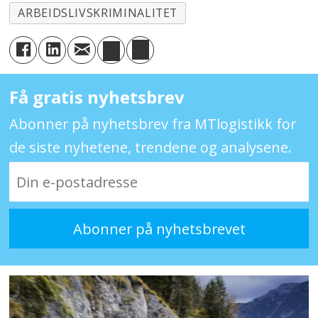
ARBEIDSLIVSKRIMINALITET
Få gratis nyhetsbrev
Abonner på nyhetsbrev fra MTlogistikk for
de siste nyhetene, trendene og analysene.