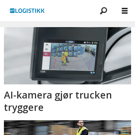
Emne:
hesselberg
truck
AI-kamera gjør trucken
tryggere