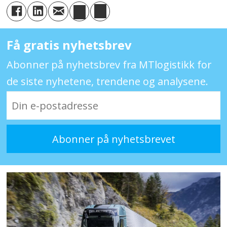
Få gratis nyhetsbrev
Abonner på nyhetsbrev fra MTlogistikk for
de siste nyhetene, trendene og analysene.