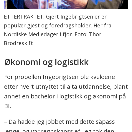
ETTERTRAKTET: Gjert Ingebrigtsen er en
populær gjest og foredragsholder. Her fra
Nordiske Mediedager i fjor. Foto: Thor
Brodreskift
Økonomi og logistikk
For propellen Ingebrigtsen ble kveldene
etter hvert utnyttet til å ta utdannelse, blant
annet en bachelor i logistikk og økonomi på
BI.
– Da hadde jeg jobbet med dette såpass
lenge, og var regnskapssjef. Jeg tok den