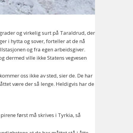
grader og virkelig surt på Taraldrud, der
r i hytta og sover, forteller at de nå
llstasjonen og fra egen arbeidsgiver.
 og dermed ville ikke Statens vegvesen
 kommer oss ikke av sted, sier de. De har
 måttet være der så lenge. Heldigvis har de
pirene først må skrives i Tyrkia, så
yndighetene at de har måttet stå i åtte