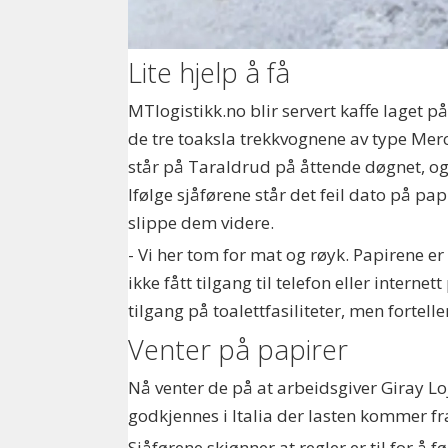
Lite hjelp å få
MTlogistikk.no blir servert kaffe laget 
de tre toaksla trekkvognene av type Merce
står på Taraldrud på åttende døgnet, og e
Ifølge sjåførene står det feil dato på pa
slippe dem videre.
- Vi her tom for mat og røyk. Papirene er
ikke fått tilgang til telefon eller intern
tilgang på toalettfasiliteter, men fortel
Venter på papirer
Nå venter de på at arbeidsgiver Giray Loji
godkjennes i Italia der lasten kommer fr
Sjåførene skjønner at regler er til for å