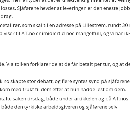
l losses. Sjåførene hevder at leveringen er den eneste jobb
pdrag.
metallrør, som skal til en adresse på Lillestrøm, rundt 30
iser til AT.no er imidlertid noe mangelfull, og vi har i
 Via tolken forklarer de at de får betalt per tur, og at de
.no skapte stor debatt, og flere syntes synd på sjåføren
kom med frukt til dem etter at hun hadde lest om dem.
mtalte saken tirsdag, både under artikkelen og på AT.no
l både den tyrkiske arbeidsgiveren og sjåførene selv.