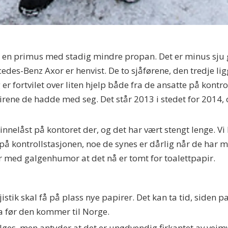
på en primus med stadig mindre propan. Det er minus sju 
des-Benz Axor er henvist. De to sjåførene, den tredje ligge
r fortvilet over liten hjelp både fra de ansatte på kontro
pirene de hadde med seg. Det står 2013 i stedet for 2014,
 innelåst på kontoret der, og det har vært stengt lenge. Vi
ett på kontrollstasjonen, noe de synes er dårlig når de har
ler med galgenhumor at det nå er tomt for toalettpapir.
stik skal få på plass nye papirer. Det kan ta tid, siden pa
a før den kommer til Norge.
 følges, men antyder at det er unødvendig firkantet av veim