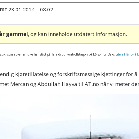
23.01.2014 - 08:02
TERT
 år gammel
, og kan inneholde utdatert informasjon.
istik, som i over en uke har stått på Taraldrud kontrollstasjon på E6 sør for Oslo,
uten å få lov å k
dig kjøretillatelse og forskriftsmessige kjettinger for å 
Mehmet Mercan og Abdullah Hayva til AT.no når vi møter dem