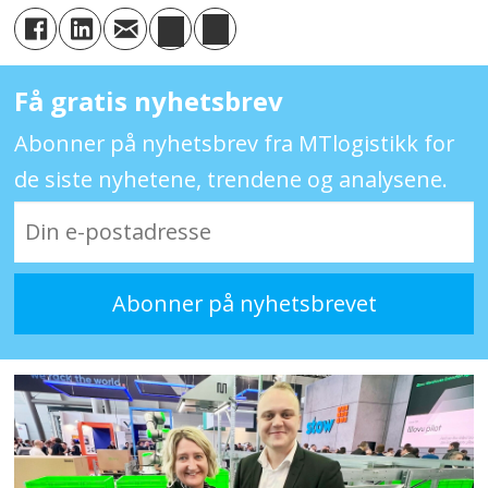
Få gratis nyhetsbrev
Abonner på nyhetsbrev fra MTlogistikk for
de siste nyhetene, trendene og analysene.