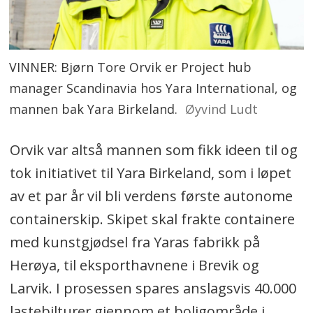
VINNER: Bjørn Tore Orvik er Project hub
manager Scandinavia hos Yara International, og
mannen bak Yara Birkeland.
Øyvind Ludt
Orvik var altså mannen som fikk ideen til og
tok initiativet til Yara Birkeland, som i løpet
av et par år vil bli verdens første autonome
containerskip. Skipet skal frakte containere
med kunstgjødsel fra Yaras fabrikk på
Herøya, til eksporthavnene i Brevik og
Larvik. I prosessen spares anslagsvis 40.000
lastebilturer gjennom et boligområde i