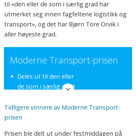
til «den eller de som i særlig grad har
utmerket seg innen fagfeltene logistikk og
transport», og det har Bjørn Tore Orvik i
aller høyeste grad.
Moderne Transport-prisen
Deles ut til den eller
de som i særlig grad
har utmerket seg innen
fagfeltene logistikk og
Tidligere vinnere av Moderne Transport-
transport.
prisen
Delt ut hvert år siden 1969
Prisen ble delt ut under festmiddagen på