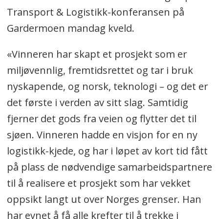
Vinneren får heder og
Transport & Logistikk-konferansen på
ære, et innrammet diplom
Gardermoen mandag kveld.
og en sjekk på 15.000
«Vinneren har skapt et prosjekt som er
kroner.
miljøvennlig, fremtidsrettet og tar i bruk
nyskapende, og norsk, teknologi – og det er
JURY:
det første i verden av sitt slag. Samtidig
- Eirill Bø, Handelshøyskolen
fjerner det gods fra veien og flytter det til
BI (juryleder)
sjøen. Vinneren hadde en visjon for en ny
- Lars Inge Fenes,
logistikk-kjede, og har i løpet av kort tid fått
Logistikkforeningen
på plass de nødvendige samarbeidspartnere
og Kremmerhuset
til å realisere et prosjekt som har vekket
AS
oppsikt langt ut over Norges grenser. Han
- Einar Olsen, Drammen
har evnet å få alle krefter til å trekke i