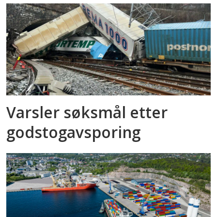
Varsler søksmål etter
godstog­avsporing