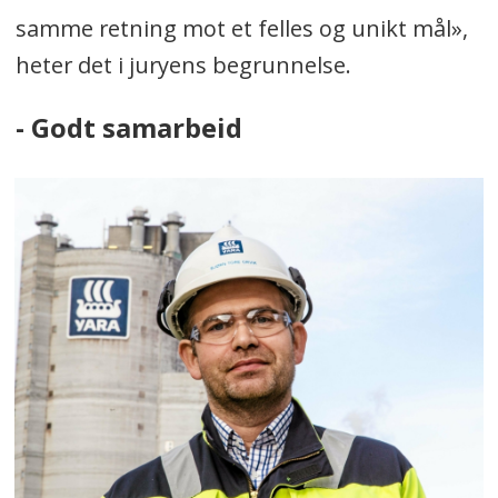
Havn
samme retning mot et felles og unikt mål»,
- Hans Kristian Haram,
heter det i juryens begrunnelse.
Flowchange/Fjorårsvinner
Sekretær:
- Godt samarbeid
- Øyvind Ludt, redaktør
Moderne Transport