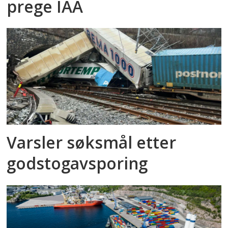
prege IAA
Varsler søksmål etter
godstog­avsporing