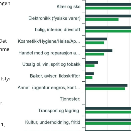
ingen
 Det
amme
utstyr
r.
21,