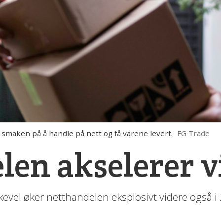
smaken på å handle på nett og få varene levert.
FG Trade
len akselerer v
kevel øker netthandelen eksplosivt videre også i