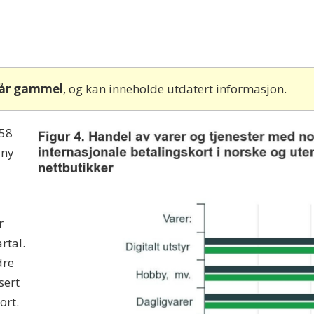
 år gammel
, og kan inneholde utdatert informasjon.
 58
 ny
r
rtal.
dre
sert
ort.