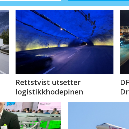
Rettstvist utsetter
DF
logistikkhodepinen
D