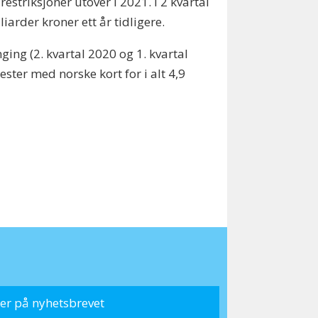
striksjoner utover i 2021. I 2 kvartal
iarder kroner ett år tidligere.
ing (2. kvartal 2020 og 1. kvartal
ester med norske kort for i alt 4,9