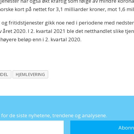
jenester har også økt kraftig som følge av mindre koronare
orske kort på nettet for 3,1 milliarder kroner, mot 1,6 mill
og fritidstjenester gikk noe ned i periodene med nedsteng
 året 2020. I 2. kvartal 2021 ble det netthandlet slike tjen
 høyere beløp enn i 2. kvartal 2020.
NDEL
HJEMLEVERING
for de siste nyhetene, trendene og analysene.