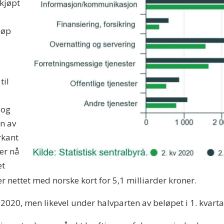
 kjøpt
løp
til
 og
en av
rkant
er nå
et
r nettet med norske kort for 5,1 milliarder kroner.
 2020, men likevel under halvparten av beløpet i 1. kvarta