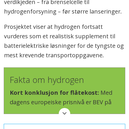
verdikjeden – fra brenselcelle til
hydrogenforsyning – før større lanseringer.
Prosjektet viser at hydrogen fortsatt
vurderes som et realistisk supplement til
batterielektriske løsninger for de tyngste og
mest krevende transportoppgavene.
Fakta om hydrogen
Kort konklusjon for flåtekost:
Med
dagens europeiske prisnivå er BEV på
depotlading klart billigst per km, diesel i
midten, og hydrogen dyrest – med