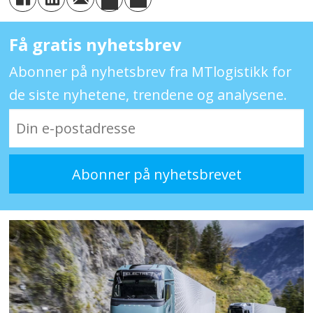
Ulemper:
Kostbar produksjon,
begrenset infrastruktur og lav
Få gratis nyhetsbrev
virkningsgrad sammenlignet med
Abonner på nyhetsbrev fra MTlogistikk for
batterielektriske løsninger.
de siste nyhetene, trendene og analysene.
Boschs løsning:
Bosch produserer
egne Fuel Cell Power Modules og tester
dem nå i tunge kjøretøy.
Serieproduksjon har startet i Stuttgart-
Feuerbach.
Hvor mange H₂-stasjoner i Europa?
Det var 186 offentlige, operative H₂-
fyllestasjoner i Europa pr. mai 2025,
størst tetthet i Tyskland, Frankrike og