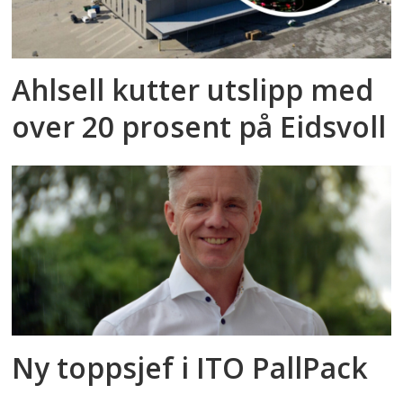
Ahlsell kutter utslipp med
over 20 prosent på Eidsvoll
Ny toppsjef i ITO PallPack