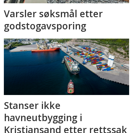
Varsler søksmål etter
godstog­avsporing
Stanser ikke
havneutbygging i
Kristiansand etter rettssak