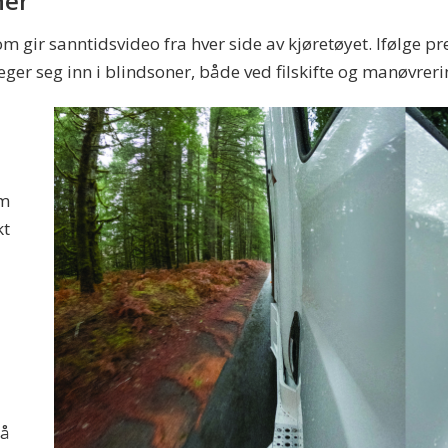
ner
 gir sanntidsvideo fra hver side av kjøretøyet. Ifølge p
ger seg inn i blindsoner, både ved filskifte og manøvrerin
om
kt
på