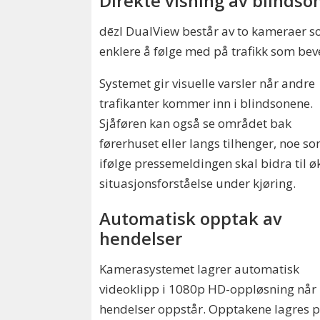
Direkte visning av blindso
dēzl DualView består av to kameraer som
enklere å følge med på trafikk som beve
Systemet gir visuelle varsler når andre
trafikanter kommer inn i blindsonene.
Sjåføren kan også se området bak
førerhuset eller langs tilhenger, noe s
ifølge pressemeldingen skal bidra til ø
situasjonsforståelse under kjøring.
Automatisk opptak av
hendelser
Kamerasystemet lagrer automatisk
videoklipp i 1080p HD-oppløsning når
hendelser oppstår. Opptakene lagres 