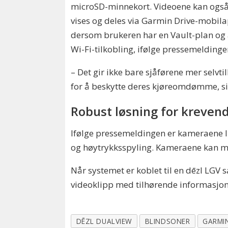
microSD-minnekort. Videoene kan ogs
vises og deles via Garmin Drive-mobil
dersom brukeren har en Vault-plan og 
Wi-Fi-tilkobling, ifølge pressemeldinge
– Det gir ikke bare sjåførene mer selvti
for å beskytte deres kjøreomdømme, s
Robust løsning for kreven
Ifølge pressemeldingen er kameraene IPX
og høytrykksspyling. Kameraene kan mon
Når systemet er koblet til en dēzl LGV
videoklipp med tilhørende informasjon
DĒZL DUALVIEW
BLINDSONER
GARMI