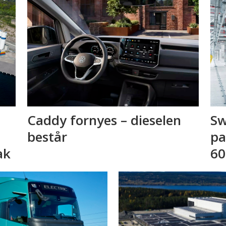
Caddy fornyes – dieselen
Sw
består
pa
ak
60