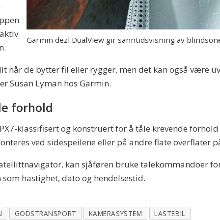
å
appen
aktiv
Garmin dēzl DualView gir sanntidsvisning av blindsone
n.
llit når de bytter fil eller rygger, men det kan også være
ier Susan Lyman hos Garmin.
de forhold
7-klassifisert og konstruert for å tåle krevende forhold s
teres ved sidespeilene eller på andre flate overflater på
 satellittnavigator, kan sjåføren bruke talekommandoer fo
 som hastighet, dato og hendelsestid.
N
GODSTRANSPORT
KAMERASYSTEM
LASTEBIL