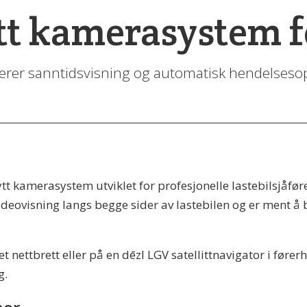
t kamera­system fo
rer sanntidsvisning og automatisk hendelseso
tt kamerasystem utviklet for profesjonelle lastebilsjåføre
eovisning langs begge sider av lastebilen og er ment å bid
t nettbrett eller på en dēzl LGV satellittnavigator i føre
g.