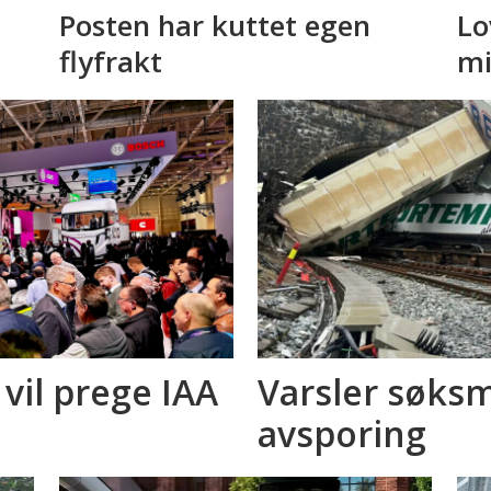
Posten har kuttet egen
Lo
flyfrakt
mi
 vil prege IAA
Varsler søksm
avsporing