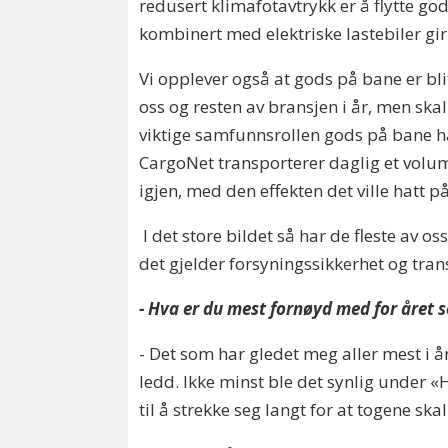
redusert klimafotavtrykk er å flytte go
kombinert med elektriske lastebiler gir
Vi opplever også at gods på bane er bl
oss og resten av bransjen i år, men skal 
viktige samfunnsrollen gods på bane h
CargoNet transporterer daglig et volum 
igjen, med den effekten det ville hatt på
I det store bildet så har de fleste av o
det gjelder forsyningssikkerhet og tran
- Hva er du mest fornøyd med for året 
- Det som har gledet meg aller mest i år
ledd. Ikke minst ble det synlig under 
til å strekke seg langt for at togene sk