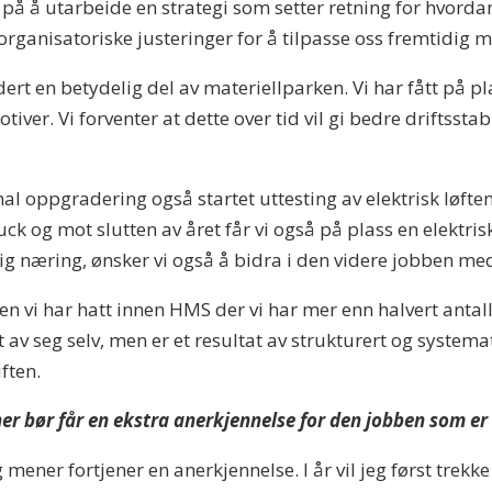
 på å utarbeide en strategi som setter retning for hvordan
 organisatoriske justeringer for å tilpasse oss fremtidig
dert en betydelig del av materiellparken. Vi har fått på pl
otiver. Vi forventer at dette over tid vil gi bedre driftsstab
ormal oppgradering også startet uttesting av elektrisk løf
ruck og mot slutten av året får vi også på plass en elektr
g næring, ønsker vi også å bidra i den videre jobben med 
en vi har hatt innen HMS der vi har mer enn halvert antall
 av seg selv, men er et resultat av strukturert og system
ften.
ner bør får en ekstra anerkjennelse for den jobben som er
eg mener fortjener en anerkjennelse. I år vil jeg først trek