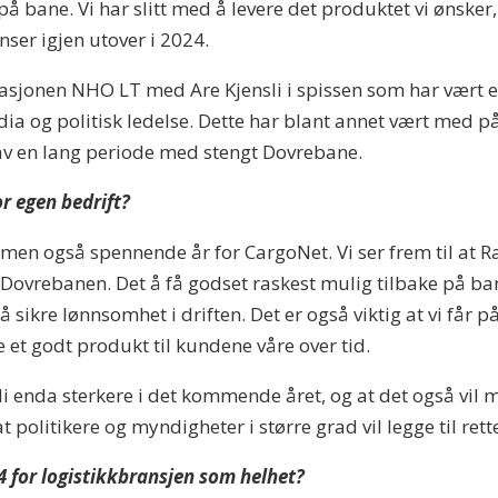
å bane. Vi har slitt med å levere det produktet vi ønsker,
anser igjen utover i 2024.
sasjonen NHO LT med Are Kjensli i spissen som har vært e
ia og politisk ledelse. Dette har blant annet vært med på
e av en lang periode med stengt Dovrebane.
or egen bedrift?
, men også spennende år for CargoNet. Vi ser frem til at R
å Dovrebanen. Det å få godset raskest mulig tilbake på b
 å sikre lønnsomhet i driften. Det er også viktig at vi får
e et godt produkt til kundene våre over tid.
bli enda sterkere i det kommende året, og at det også vil 
at politikere og myndigheter i større grad vil legge til re
24 for logistikkbransjen som helhet?