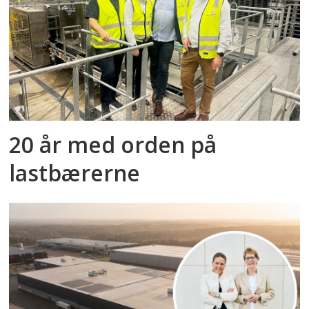
20 år med orden på
lastbærerne