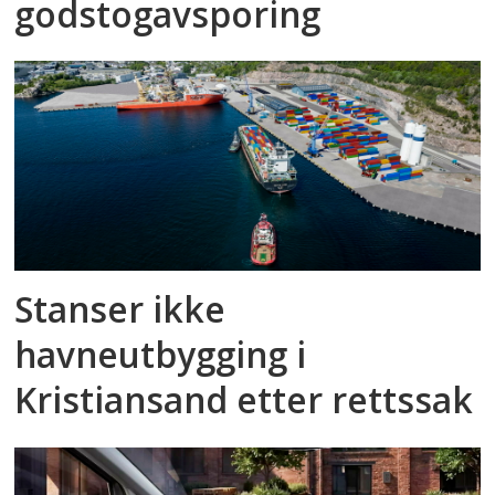
godstog­avsporing
Stanser ikke
havneutbygging i
Kristiansand etter rettssak