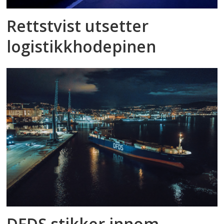
Rettstvist utsetter
logistikkhodepinen
DFDS stikker innom