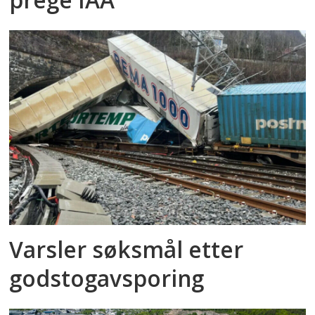
Varsler søksmål etter
godstog­avsporing