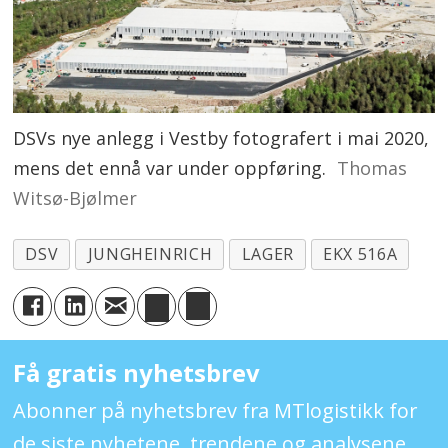
DSVs nye anlegg i Vestby fotografert i mai 2020,
mens det ennå var under oppføring.
Thomas
Witsø-Bjølmer
DSV
JUNGHEINRICH
LAGER
EKX 516A
Få gratis nyhetsbrev
Abonner på nyhetsbrev fra MTlogistikk for
de siste nyhetene, trendene og analysene.