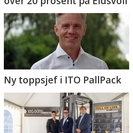
over 20 prosent på Eidsvoll
Ny toppsjef i ITO PallPack