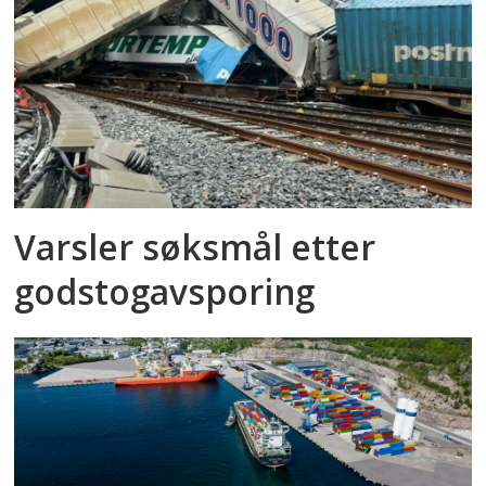
Varsler søksmål etter
godstog­avsporing