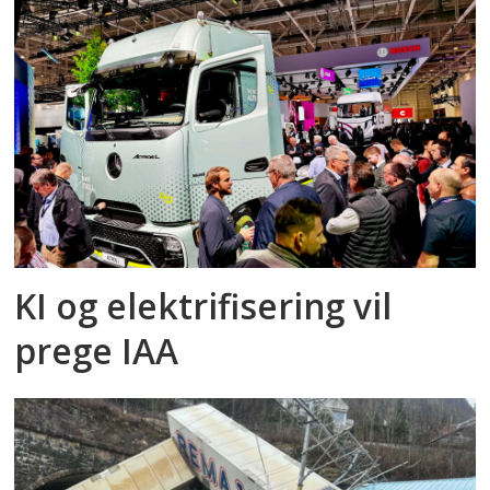
KI og elektrifisering vil
prege IAA