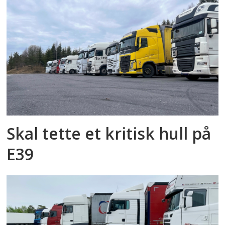
Skal tette et kritisk hull på
E39