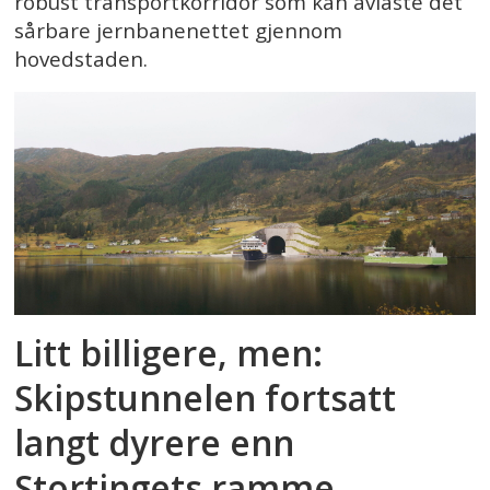
robust transportkorridor som kan avlaste det
sårbare jernbanenettet gjennom
hovedstaden.
Litt billigere, men:
Skipstunnelen fortsatt
langt dyrere enn
Stortingets ramme