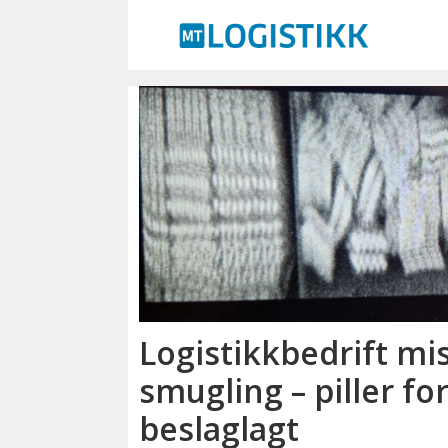
Emne:
tolletaten
Logistikkbedrift mis
smugling – piller fo
beslaglagt