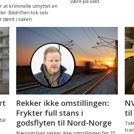
være på vakt.
r at kriminelle utnyttet en
ler. Bedriften tok selv
r dømt i saken.
rt
Rekker ikke omstillingen:
NV
Frykter full stans i
ti
tal
godsflyten til Nord-Norge
Tide
tra
Næringslivet rekker ikke omstillingen før 31.