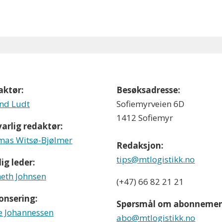
aktør:
Besøksadresse:
nd Ludt
Sofiemyrveien 6D
1412 Sofiemyr
arlig redaktør:
as Witsø-Bjølmer
Redaksjon:
tips@mtlogistikk.no
ig leder:
eth Johnsen
(+47) 66 82 21 21
onsering:
Spørsmål om abonnemen
e Johannessen
abo@mtlogistikk.no