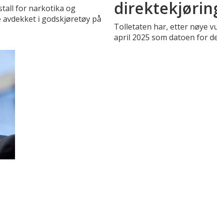
direktekjøri
tall for narkotika og
e avdekket i godskjøretøy på
Tolletaten har, etter nøye vu
april 2025 som datoen for de