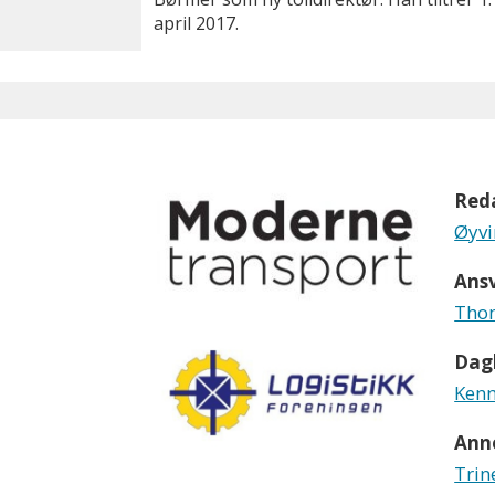
april 2017.
Red
Øyvi
Ansv
Thom
Dagl
Kenn
Ann
Trin