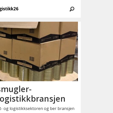
gistikk26
 smugler­
ogistikkbransjen
t- og logistikksektoren og ber bransjen