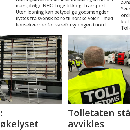
avhe
mars, ifølge NHO Logistikk og Transport.
Sver
Uten løsning kan betydelige godsmengder
ord
flyttes fra svensk bane til norske veier – med
kall
konsekvenser for vareforsyningen i nord.
Toll
:
Tolletaten stå
søkelyset
avvikles