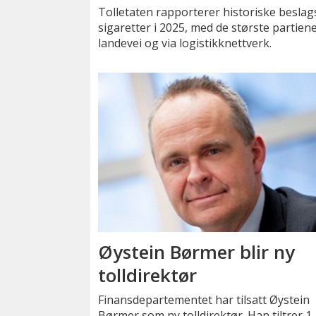
Tolletaten rapporterer historiske beslags
sigaretter i 2025, med de største partien
landevei og via logistikknettverk.
Øystein Børmer blir ny
tolldirektør
Finansdepartementet har tilsatt Øystein
Børmer som ny tolldirektør. Han tiltrer 1.