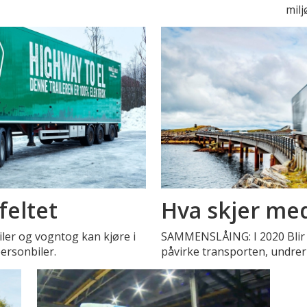
milj
feltet
Hva skjer me
iler og vogntog kan kjøre i
SAMMENSLÅING: I 2020 Blir 18
personbiler.
påvirke transporten, undrer