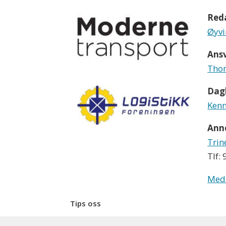
Red
Øyvi
Ansv
Thom
Dagl
Kenn
Ann
Trin
Tlf:
Med
Tips oss