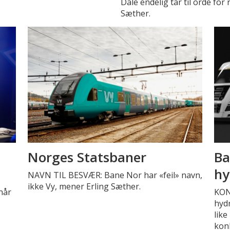
Dale endelig tar til orde fo
Sæther.
Norges Statsbaner
Ba
hy
NAVN TIL BESVÆR: Bane Nor har «feil» navn,
ikke Vy, mener Erling Sæther.
når
KON
hydr
like
kon