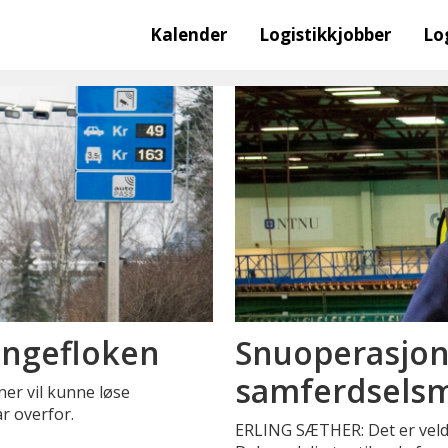
Kalender
Logistikkjobber
Lo
pengefloken
Snuoperasjon
samferdselsm
er vil kunne løse
r overfor.
ERLING SÆTHER: Det er veld