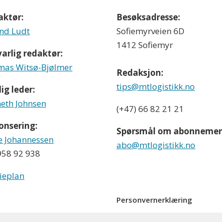
aktør:
Besøksadresse:
nd Ludt
Sofiemyrveien 6D
1412 Sofiemyr
arlig redaktør:
as Witsø-Bjølmer
Redaksjon:
tips@mtlogistikk.no
ig leder:
eth Johnsen
(+47) 66 82 21 21
onsering:
Spørsmål om abonnemen
e Johannessen
abo@mtlogistikk.no
 958 92 938
ieplan
Personvernerklæring