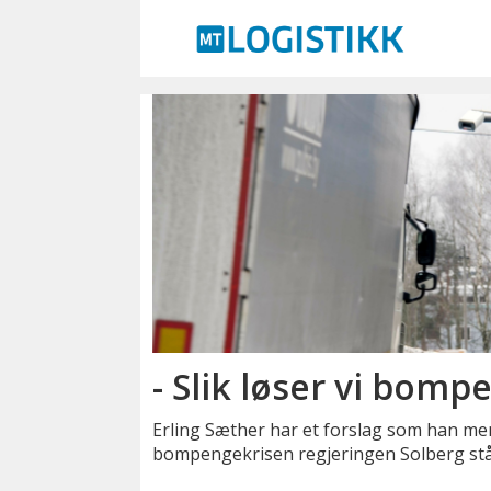
Emne:
elektrisk
vogntog
- Slik løser vi bom
Erling Sæther har et forslag som han men
bompengekrisen regjeringen Solberg stå