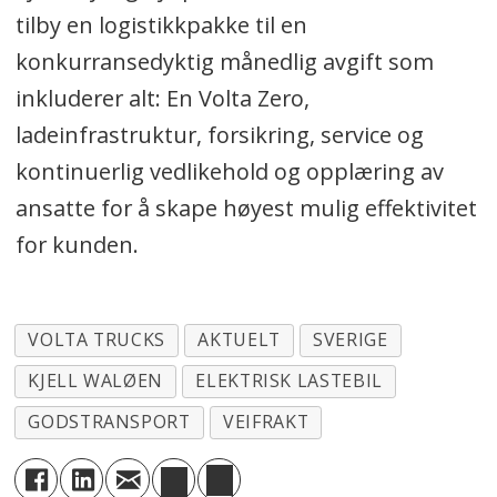
I løpet av sommeren 2022 startet
tilby en logistikkpakke til en
selskapet produksjon av de første
konkurransedyktig månedlig avgift som
såkalte produksjonsverifikasjonene,
inkluderer alt: En Volta Zero,
som har gått i testmiljøer hos diverse
ladeinfrastruktur, forsikring, service og
kunder.
kontinuerlig vedlikehold og opplæring av
De første serieproduserte modellene
ansatte for å skape høyest mulig effektivitet
rullet av rullebåndet i Østerrike i april
for kunden.
2023.
Kilde: Volta Trucks
VOLTA TRUCKS
AKTUELT
SVERIGE
KJELL WALØEN
ELEKTRISK LASTEBIL
GODSTRANSPORT
VEIFRAKT