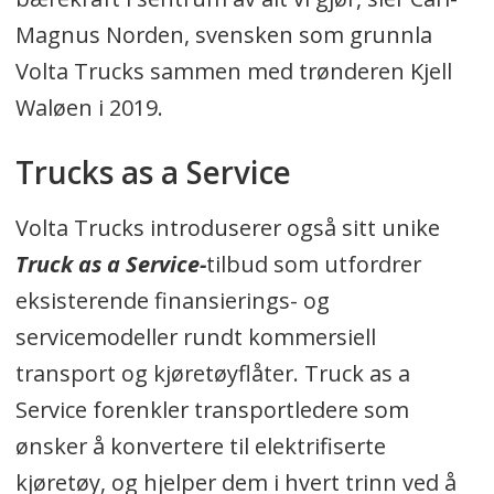
innledet en rekke samarbeid og
Magnus Norden, svensken som grunnla
partnerskap med etablerte globale
Volta Trucks sammen med trønderen Kjell
leverandører innen
Waløen i 2019.
nyttekjøretøyindustrien for raskt å nå
Trucks as a Service
sine ambisiøse mål for
produktutvikling og produksjon.
Volta Trucks introduserer også sitt unike
Totalt har Volta Trucks tatt inn 360
Truck as a Service-
tilbud som utfordrer
millioner euro i investeringskapital
eksisterende finansierings- og
siden starten i 2019.
servicemodeller rundt kommersiell
transport og kjøretøyflåter. Truck as a
Volta Trucks har kontrahert Steyr
Service forenkler transportledere som
Automotive GmbH i Østerrike for
ønsker å konvertere til elektrifiserte
produksjon av Volta Zero.
kjøretøy, og hjelper dem i hvert trinn ved å