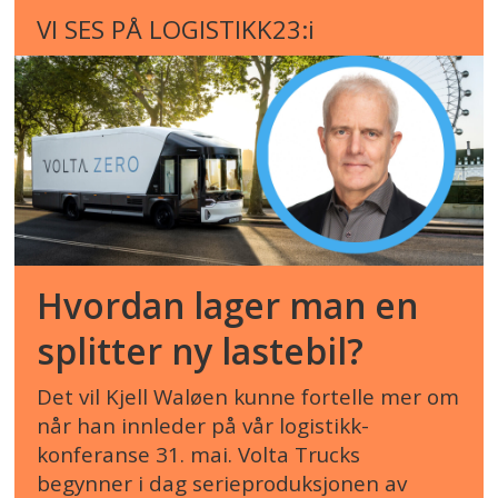
VI SES PÅ LOGISTIKK23:i
Hvordan lager man en
splitter ny lastebil?
Det vil Kjell Waløen kunne fortelle mer om
når han innleder på vår logistikk-
konferanse 31. mai. Volta Trucks
begynner i dag serieproduksjonen av