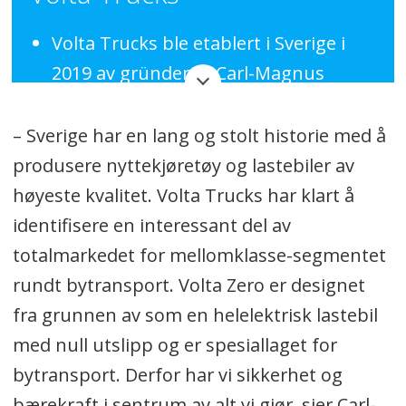
Volta Trucks ble etablert i Sverige i
2019 av gründerne Carl-Magnus
Norden og Kjell Waløen.
– Sverige har en lang og stolt historie med å
Hovedkontoret ligger i Stockholm.
produsere nyttekjøretøy og lastebiler av
Selskapets mål er å fremskynde og
høyeste kvalitet. Volta Trucks har klart å
lede overgangen til elektriske
identifisere en interessant del av
lastebiler for transport i storbyer,
totalmarkedet for mellomklasse-segmentet
spesielt i Europa.
rundt bytransport. Volta Zero er designet
En viktig ambisjon for Volta Trucks er
fra grunnen av som en helelektrisk lastebil
å utvikle trygg og bærekraftig
med null utslipp og er spesiallaget for
transport med lastebiler. Siden
bytransport. Derfor har vi sikkerhet og
oppstarten har Volta Trucks derfor
bærekraft i sentrum av alt vi gjør, sier Carl-