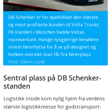
DB Schenker er for øyeblikket den største
og mest profilerte kunden til Volta Trucks.
På standen i München hadde Voltas
representant mange nysgjerrige besøkere
innom førerhytta for å se på designet og
hvilken oversikt man får fra førerplass.
Foto: Glenn Lund.
Sentral plass på DB Schenker-
standen
Logistikk Inside kom nylig hjem fra verdens
største logistikkmesse for godstransport-