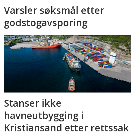
Varsler søksmål etter
godstog­avsporing
Stanser ikke
havneutbygging i
Kristiansand etter rettssak